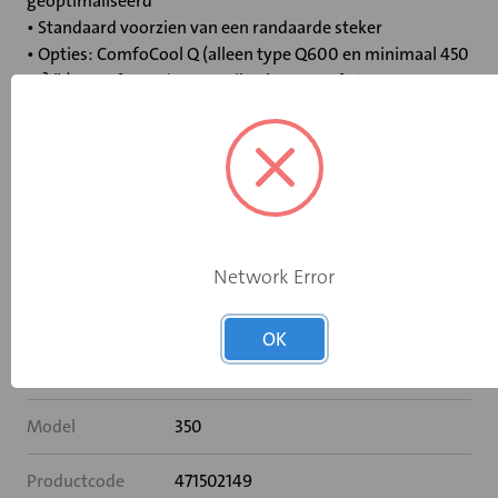
geoptimaliseerd
• Standaard voorzien van een randaarde steker
• Opties: ComfoCool Q (alleen type Q600 en minimaal 450
m³/h), ComfoFond-L Q en Filterbox 150 of 180
Specificaties
Productserie
ComfoAir Q
Network Error
Electrische
Randaarde stekker
aansluiting
OK
Capaciteit (m3/h)
350
Model
350
Productcode
471502149