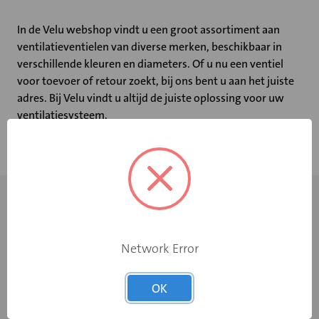
In de Velu webshop vindt u een groot assortiment aan
ventilatieventielen van diverse merken, beschikbaar in
verschillende kleuren en diameters. Of u nu een ventiel
voor toevoer of retour zoekt, bij ons bent u aan het juiste
adres. Bij Velu vindt u altijd de juiste oplossing voor uw
ventilatiesysteem.
Network Error
OK
+31 598 36 12 32