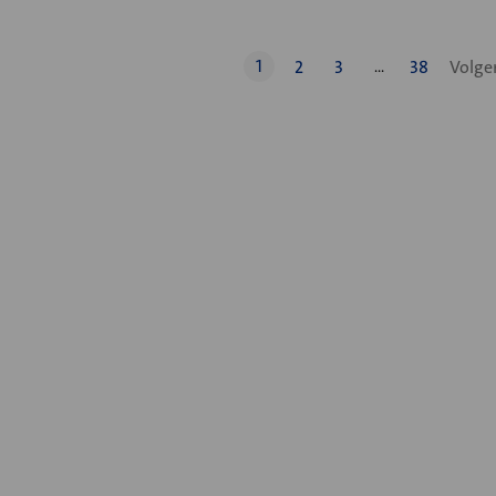
1
2
3
38
…