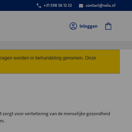
+31 598 36 12 32
contact@velu.nl
Inloggen
anvragen worden in behandeling genomen. Onze
 zorgt voor verbetering van de menselijke gezondheid
es.