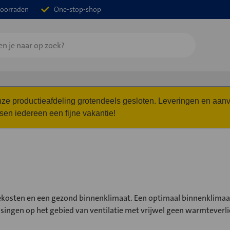
oorraden
One-stop-shop
 onze productieafdeling grotendeels gesloten. Leveringen en a
n iedereen een fijne vakantie!
kosten en een gezond binnenklimaat. Een optimaal binnenklimaat
ossingen op het gebied van ventilatie met vrijwel geen warmteverli