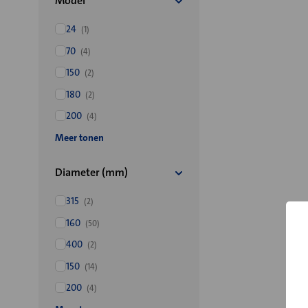
Model
24
(1)
70
(4)
150
(2)
180
(2)
200
(4)
Meer tonen
Diameter (mm)
315
(2)
160
(50)
400
(2)
150
(14)
200
(4)