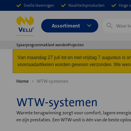
Snelle leveringen
Kwaliteitsproducten
Hoge v
Zoeken
Assortiment
Spaarprogramma
Klant worden
Projecten
Van maandag 27 juli tot en met vrijdag 7 augustus is
voorraadartikelen worden gewoon verzonden. We wense
Home
WTW-systemen
WTW-systemen
Warmte terugwinning zorgt voor comfort, lagere energie
en zijn prestaties. Een WTW-unit is één van de beste opl