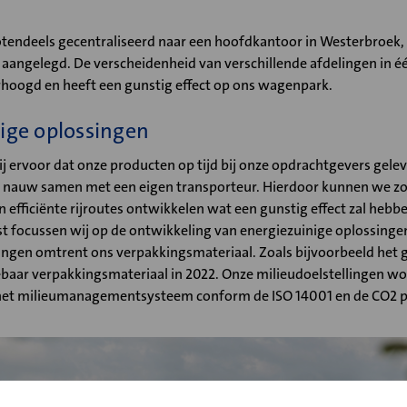
otendeels gecentraliseerd naar een hoofdkantoor in Westerbroek, 
s aangelegd. De verscheidenheid van verschillende afdelingen in 
erhoogd en heeft een gunstig effect op ons wagenpark.
ige oplossingen
ij ervoor dat onze producten op tijd bij onze opdrachtgevers gele
j nauw samen met een eigen transporteur. Hierdoor kunnen we zo
n efficiënte rijroutes ontwikkelen wat een gunstig effect zal hebb
st focussen wij op de ontwikkeling van energiezuinige oplossing
lingen omtrent ons verpakkingsmateriaal. Zoals bijvoorbeeld het 
ebaar verpakkingsmateriaal in 2022. Onze milieudoelstellingen
het milieumanagementsysteem conform de ISO 14001 en de CO2 pr