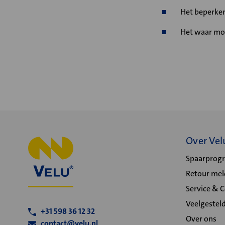
Het beperken
Het waar mog
Over Vel
Spaarpro
Retour me
Service & 
Veelgestel
+31 598 36 12 32
Over ons
contact@velu.nl