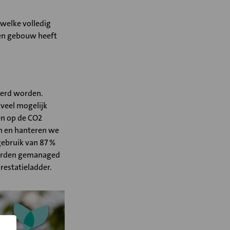
welke volledig
één gebouw heeft
verd worden.
veel mogelijk
en op de CO2
en en hanteren we
gebruik van 87 %
 worden gemanaged
estatieladder.