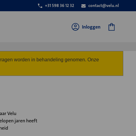
+31 598 36 12 32
contact@velu.nl
Inloggen
anvragen worden in behandeling genomen. Onze
aar Velu
gelopen jaren heeft
heid