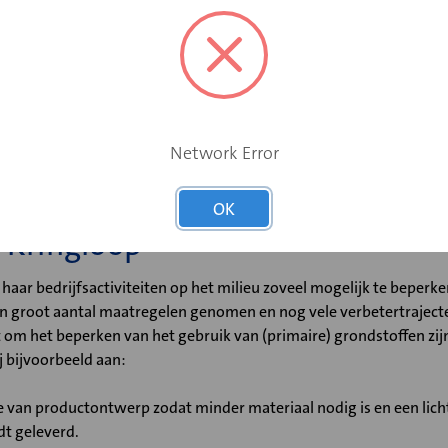
O2 Prestatieladder
Network Error
OK
 Kringloop
aar bedrijfsactiviteiten op het milieu zoveel mogelijk te beperke
n groot aantal maatregelen genomen en nog vele verbetertraject
t om het beperken van het gebruik van (primaire) grondstoffen zijn
j bijvoorbeeld aan:
 van productontwerp zodat minder materiaal nodig is en een lichte
t geleverd.