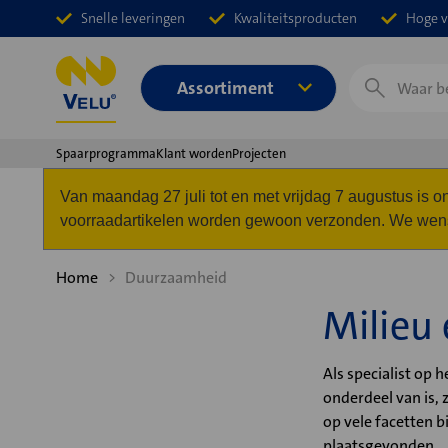
Snelle leveringen
Kwaliteitsproducten
Hoge v
Zoeken
Assortiment
Spaarprogramma
Klant worden
Projecten
Van maandag 27 juli tot en met vrijdag 7 augustus is
voorraadartikelen worden gewoon verzonden. We wense
Home
Duurzaamheid
Milieu
Als specialist op 
onderdeel van is, 
op vele facetten 
plaatsgevonden.