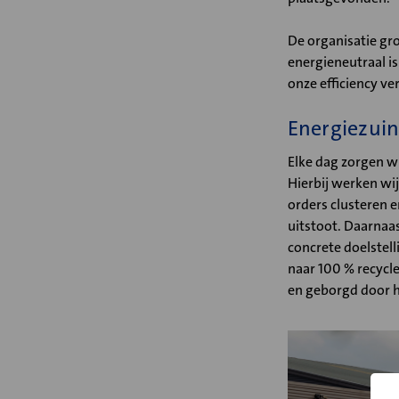
De organisatie gr
energieneutraal i
onze efficiency v
Energiezuin
Elke dag zorgen w
Hierbij werken wi
orders clusteren e
uitstoot. Daarnaa
concrete doelstel
naar 100 % recycl
en geborgd door 