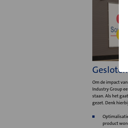
C
Gesloten
Om de impact van h
Industry Group ee
staan. Als het gaa
gezet. Denk hierbi
Optimalisatie
product word