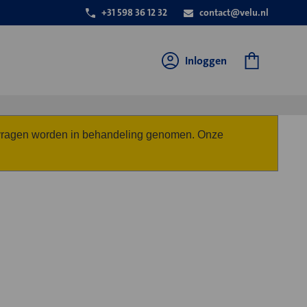
+31 598 36 12 32
contact@velu.nl
Inloggen
anvragen worden in behandeling genomen. Onze