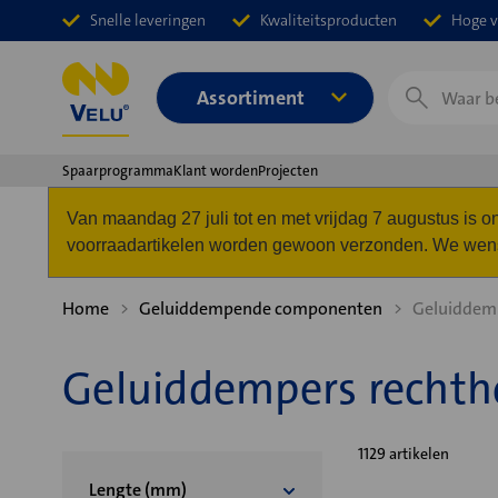
Snelle leveringen
Kwaliteitsproducten
Hoge v
Zoeken
Assortiment
Spaarprogramma
Klant worden
Projecten
Van maandag 27 juli tot en met vrijdag 7 augustus is
voorraadartikelen worden gewoon verzonden. We wense
Home
Geluiddempende componenten
Geluiddemp
Geluiddempers rechth
1129 artikelen
Lengte (mm)