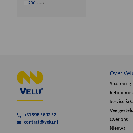
200
(562)
Over Vel
Spaarpro
Retour me
Service & 
Veelgestel
+31 598 36 12 32
Over ons
contact@velu.nl
Nieuws