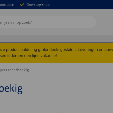
oorraden
One-stop-shop
 onze productieafdeling grotendeels gesloten. Leveringen en a
n iedereen een fijne vakantie!
ers rechthoekig
oekig