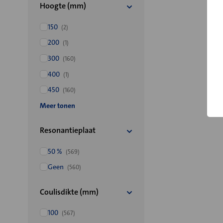
Hoogte (mm)
150
(2)
200
(1)
300
(160)
400
(1)
450
(160)
Meer tonen
Resonantieplaat
50 %
(569)
Geen
(560)
Coulisdikte (mm)
100
(567)