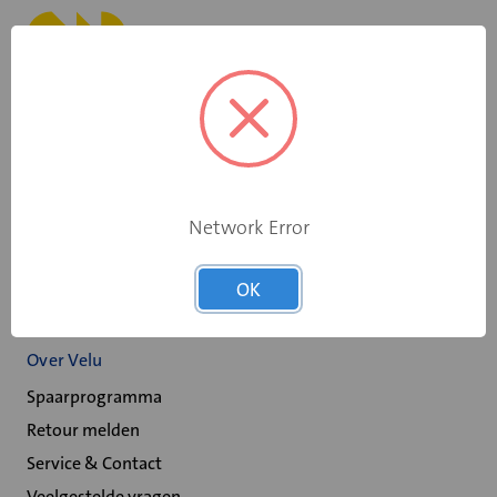
+31 598 36 12 32
contact@velu.nl
Network Error
Scheepswervenweg 1
9608 PD Westerbroek
OK
Over Velu
Spaarprogramma
Retour melden
Service & Contact
Veelgestelde vragen