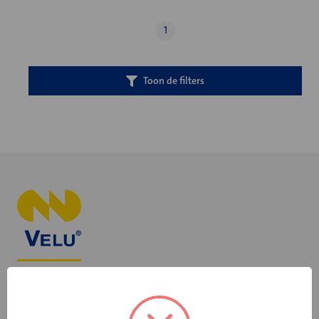
1
Toon de filters
+31 598 36 12 32
contact@velu.nl