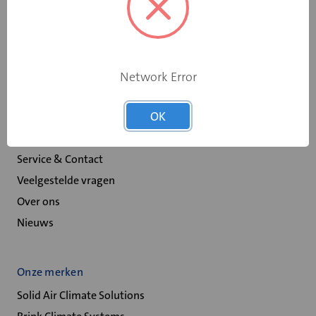
Scheepswervenweg 1
9608 PD Westerbroek
Network Error
Over Velu
OK
Spaarprogramma
Retour melden
Service & Contact
Veelgestelde vragen
Over ons
Nieuws
Onze merken
Solid Air Climate Solutions