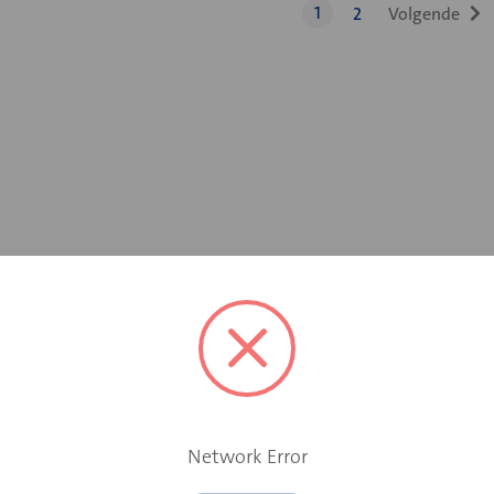
1
2
Network Error