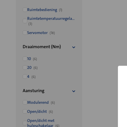
Ruimtebediening
(1)
Ruimtetemperatuurregelaar
(3)
Servomotor
(18)
Draaimoment (Nm)
10
(6)
20
(6)
4
(6)
Aansturing
Modulerend
(6)
Open/dicht
(6)
Open/dicht met
hulpschakelaar
(6)