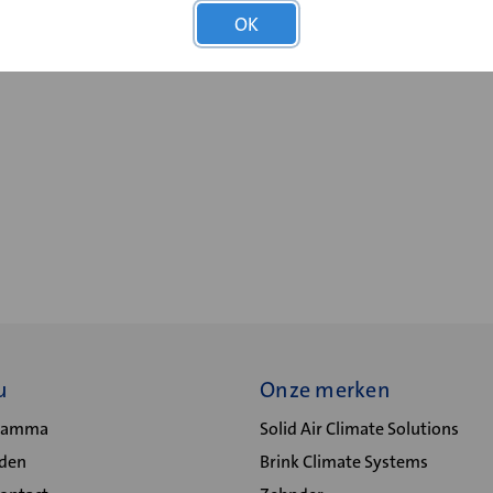
OK
u
Onze merken
gramma
Solid Air Climate Solutions
lden
Brink Climate Systems