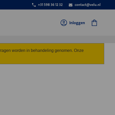
+31 598 36 12 32
contact@velu.nl
Inloggen
anvragen worden in behandeling genomen. Onze