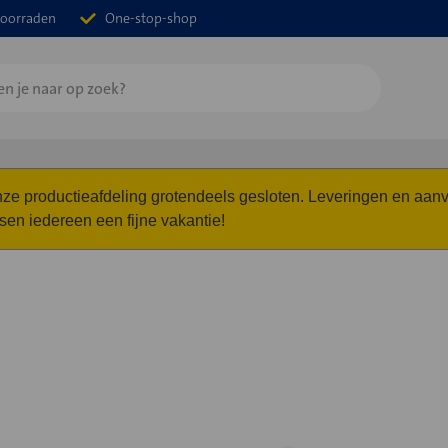
oorraden
One-stop-shop
 onze productieafdeling grotendeels gesloten. Leveringen en a
n iedereen een fijne vakantie!