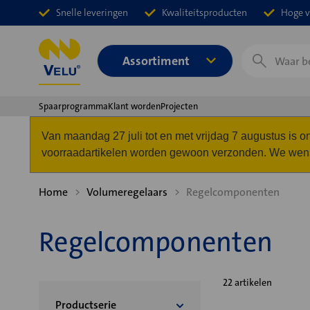
Snelle leveringen
Kwaliteitsproducten
Hoge v
Zoeken
Assortiment
Spaarprogramma
Klant worden
Projecten
Van maandag 27 juli tot en met vrijdag 7 augustus is
voorraadartikelen worden gewoon verzonden. We wense
Home
Volumeregelaars
Regelcomponenten
Regelcomponenten
22 artikelen
Productserie