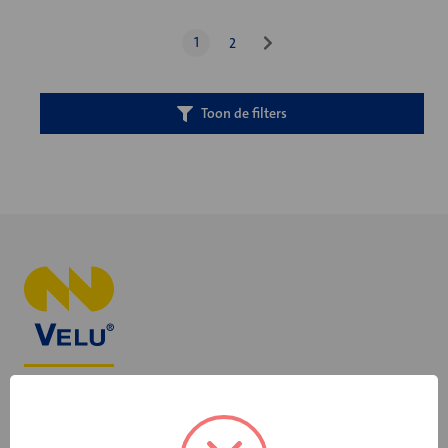
1
2
Toon de filters
+31 598 36 12 32
contact@velu.nl