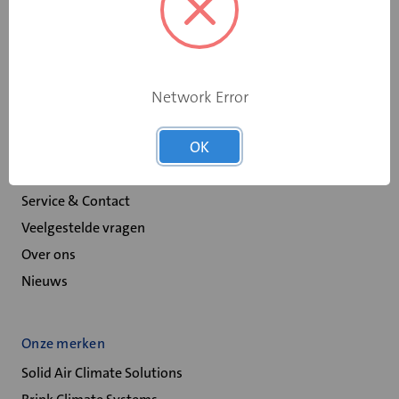
Scheepswervenweg 1
9608 PD Westerbroek
Network Error
Over Velu
OK
Spaarprogramma
Retour melden
Service & Contact
Veelgestelde vragen
Over ons
Nieuws
Onze merken
Solid Air Climate Solutions