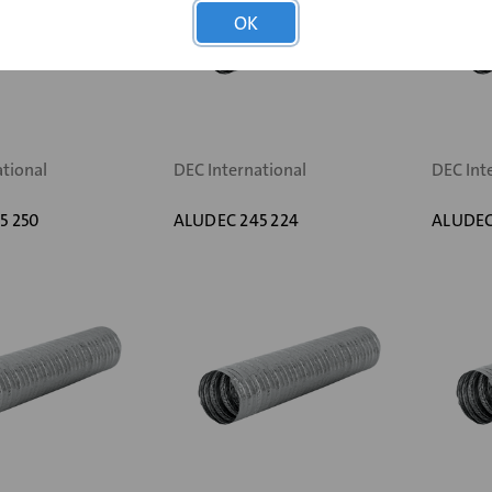
OK
ational
DEC International
DEC Int
5 250
ALUDEC 245 224
ALUDEC