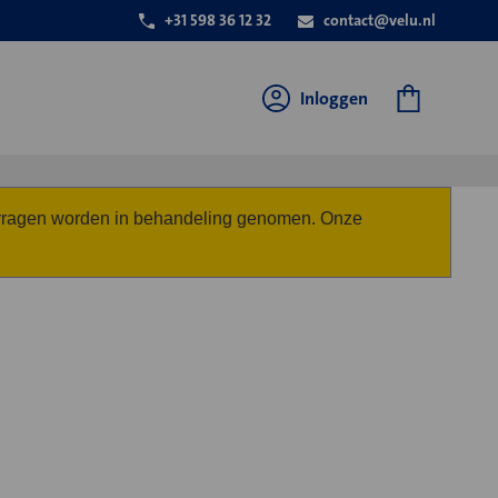
+31 598 36 12 32
contact@velu.nl
Inloggen
anvragen worden in behandeling genomen. Onze