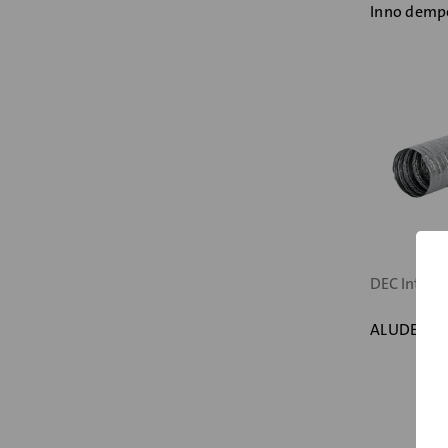
Inno demp
DEC Intern
ALUDEC 24