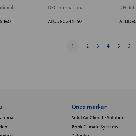
ational
DEC International
DEC Int
5 160
ALUDEC 245 150
ALUDEC
1
2
3
4
5
6
u
Onze merken
gramma
Solid Air Climate Solutions
lden
Brink Climate Systems
Contact
Zehnder