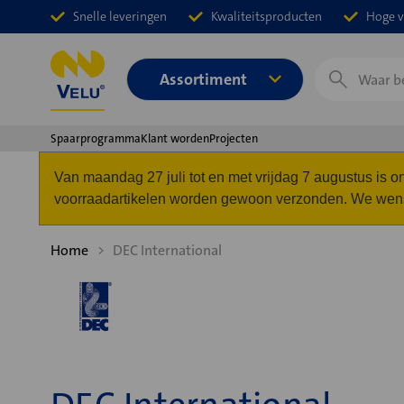
Snelle leveringen
Kwaliteitsproducten
Hoge v
Zoeken
Assortiment
Spaarprogramma
Klant worden
Projecten
Van maandag 27 juli tot en met vrijdag 7 augustus is
voorraadartikelen worden gewoon verzonden. We wense
Home
DEC International