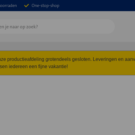
oorraden
One-stop-shop
 onze productieafdeling grotendeels gesloten. Leveringen en a
n iedereen een fijne vakantie!