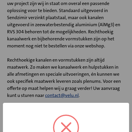
uw project zijn wij in staat om overal een passende
oplossing voor te bieden. Standaard uitgevoerd in
Sendzimir verzinkt plaatstaal, maar ook kanalen
uitgevoerd in zeewaterbestendig aluminium (AlMg3) en
RVS 304 behoren tot de mogelijkheden. Rechthoekig
kanaalwerk en bijbehorende vormstukken zijn op het
moment nog niet te bestellen via onze webshop.
Rechthoekige kanalen en vormstukken zijn altijd
maatwerk. Zo maken we kanaalwerk en hulpstukken in
alle afmetingen en speciale uitvoeringen, én kunnen we
ook specifiek maatwerk leveren zoals plenums. Voor een
offerte op maat helpen wij u graag verder! Uw aanvraag
kunt u sturen naar
contact@velu.nl
.
Belangrijkste kenmerken
Luchtdichtheidsklasse C
Ontwerpen van projecten door eigen engineering