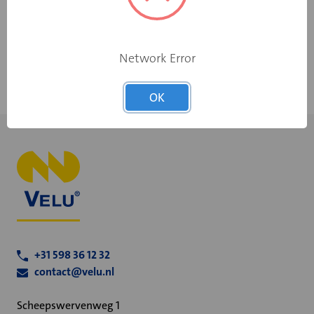
afdeling
Verstevigen van luchtkanalen volgens Luka
Snelle levertijd door eigen productie
Standaard uitgevoerd met DW profielen
Network Error
OK
+31 598 36 12 32
contact@velu.nl
Scheepswervenweg 1