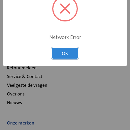
+31 598 36 12 32
contact@velu.nl
Scheepswervenweg 1
9608 PD Westerbroek
Network Error
Over Velu
OK
Spaarprogramma
Retour melden
Service & Contact
Veelgestelde vragen
Over ons
Nieuws
Onze merken