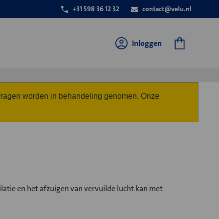
+31 598 36 12 32
contact@velu.nl
Inloggen
anvragen worden in behandeling genomen. Onze
latie en het afzuigen van vervuilde lucht kan met