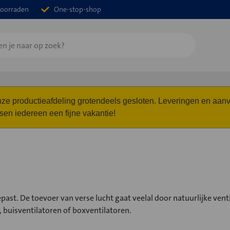
oorraden
One-stop-shop
 onze productieafdeling grotendeels gesloten. Leveringen en a
n iedereen een fijne vakantie!
st. De toevoer van verse lucht gaat veelal door natuurlijke venti
, buisventilatoren of boxventilatoren.