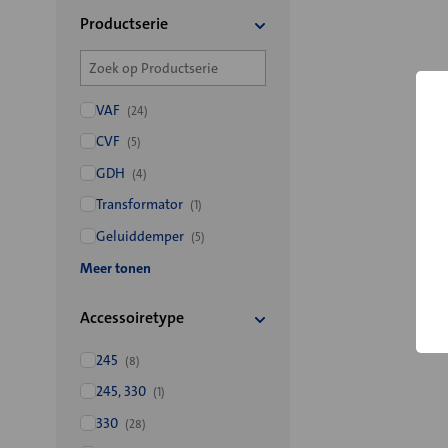
Productserie
VAF
(24)
CVF
(5)
GDH
(4)
Transformator
(1)
Geluiddemper
(5)
Meer tonen
Accessoiretype
245
(8)
245, 330
(1)
330
(28)