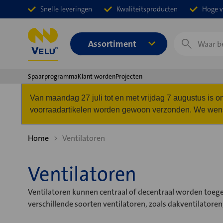
Snelle leveringen
Kwaliteitsproducten
Hoge v
Zoeken
Assortiment
Spaarprogramma
Klant worden
Projecten
Van maandag 27 juli tot en met vrijdag 7 augustus is
voorraadartikelen worden gewoon verzonden. We wense
Home
Ventilatoren
Ventilatoren
Ventilatoren kunnen centraal of decentraal worden toegepa
verschillende soorten ventilatoren, zoals dakventilatoren