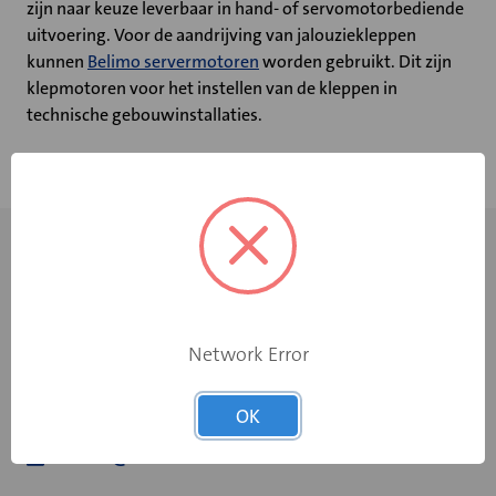
zijn naar keuze leverbaar in hand- of servomotorbediende
uitvoering. Voor de aandrijving van jalouziekleppen
kunnen
Belimo servermotoren
worden gebruikt. Dit zijn
klepmotoren voor het instellen van de kleppen in
technische gebouwinstallaties.
Network Error
OK
+31 598 36 12 32
contact@velu.nl