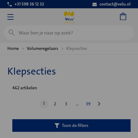
+31 598 36 12 32
contact@velu.nl
Zoeken
Home
Volumeregelaars
Klepsecties
Klepsecties
462 artikelen
1
2
3
…
39
Toon de filters