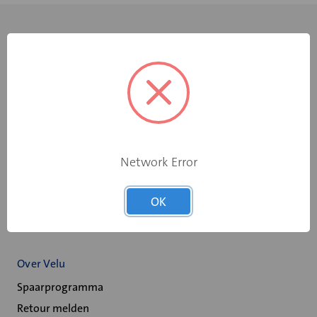
+31 598 36 12 32
Network Error
contact@velu.nl
Scheepswervenweg 1
OK
9608 PD Westerbroek
Over Velu
Spaarprogramma
Retour melden