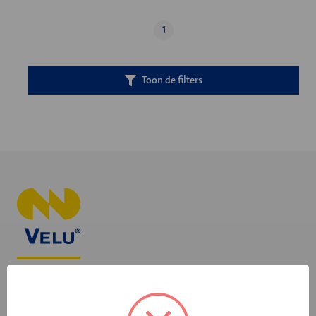
1
Toon de filters
+31 598 36 12 32
contact@velu.nl