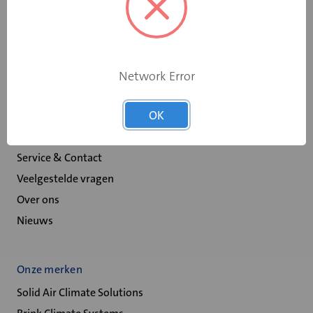
Scheepswervenweg 1
9608 PD Westerbroek
Network Error
Over Velu
OK
Spaarprogramma
Retour melden
Service & Contact
Veelgestelde vragen
Over ons
Nieuws
Onze merken
Solid Air Climate Solutions