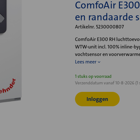
ComfoAir E300
en randaarde s
Artikelnr. 5230000807
ComfoAir E300 RH luchttoevo
WTW-unit incl. 100% inline-byp
vochtsensor en voorverwarmer
Lees meer
Huidige
1 stuks op voorraad
Verzenddatum vanaf 10-8-2026 (1 
voorraad:
Inloggen