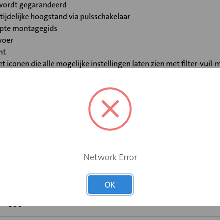
C wordt gegarandeerd
tijdelijke hoogstand via pulsschakelaar
nopte montagegids
voer
nt
conen die alle mogelijke instellingen laten zien met filter-vuil-m
oe• en afvoer
ropstelling is als optie beschikbaar
ComfoAir E
Network Error
Randaarde stekker
OK
300