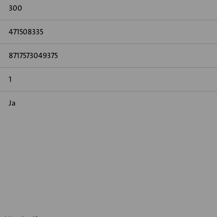
300
471508335
8717573049375
1
Ja