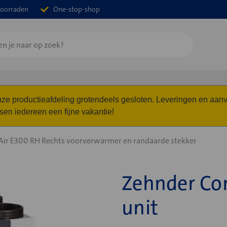
oorraden
One-stop-shop
 onze productieafdeling grotendeels gesloten. Leveringen en a
n iedereen een fijne vakantie!
ir E300 RH Rechts voorverwarmer en randaarde stekker
Zehnder Co
unit