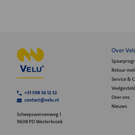
Over Vel
Spaarpro
Retour me
Service & 
Veelgestel
+31 598 36 12 32
Over ons
contact@velu.nl
Nieuws
Scheepswervenweg 1
9608 PD Westerbroek