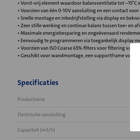
• Vorst-vrij element waardoor balansventilatie tot –15°
• Voorzien van één 0-10V aansluiting en een contact voor 
• Snelle montage en inbedrijfstelling via display en bek
• Zeer stille werking en continue balans tussen toe• en af
• Maximale energiebesparing en ongeëvenaard rendeme
• Eenvoudig te programmeren via toegankelijk display met i
• Voorzien van ISO Coarse 65%-filters voor filtering van t
• Geschikt voor wandmontage, een supportframe voor vloe
Specificaties
Productserie
Electrische aansluiting
Capaciteit (m3/h)