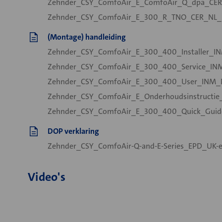
Zehnder_CSY_ComfoAir_E_ComfoAir_Q_dpa_CER
Zehnder_CSY_ComfoAir_E_300_R_TNO_CER_NL_n
(Montage) handleiding
Zehnder_CSY_ComfoAir_E_300_400_Installer_IN
Zehnder_CSY_ComfoAir_E_300_400_Service_INM
Zehnder_CSY_ComfoAir_E_300_400_User_INM_N
Zehnder_CSY_ComfoAir_E_Onderhoudsinstructie
Zehnder_CSY_ComfoAir_E_300_400_Quick_Guid
DOP verklaring
Zehnder_CSY_ComfoAir-Q-and-E-Series_EPD_UK-e
Video's