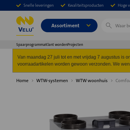
Snelle leveringen
Kwaliteitsproducten
Hoge v
Zoeken
Assortiment
Spaarprogramma
Klant worden
Projecten
Van maandag 27 juli tot en met vrijdag 7 augustus is
voorraadartikelen worden gewoon verzonden. We wense
Home
WTW-systemen
WTW woonhuis
ComfoA