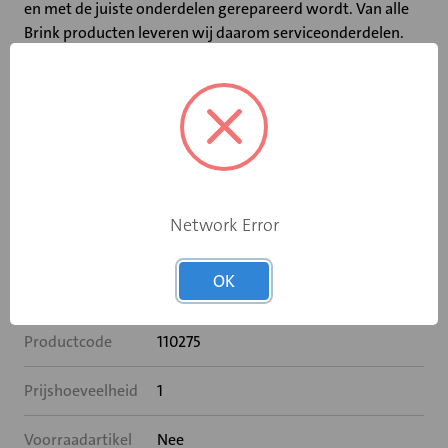
en met de juiste onderdelen gerepareerd wordt. Van alle
Brink producten leveren wij daarom serviceonderdelen.
Deze serviceonderdelen zijn er voor als er een onderdeel
kapot gaat. Het kapotte onderdeel kan door een monteur
vervangen worden door een nieuw serviceonderdeel. Zo
wordt de levensduur van het ventilatiesysteem verlengd
en blijft de zekerheid van gezonde lucht in huis.
Network Error
Specificaties
OK
Productserie
Voedingskabel
Productcode
110275
Prijshoeveelheid
1
Voorraadartikel
Nee