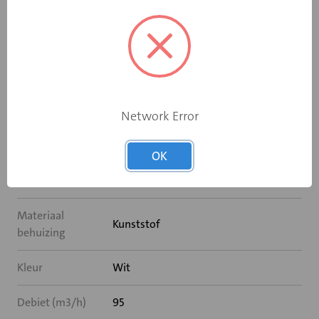
Prijshoeveelheid
1
Diameter (mm)
100
Productserie
SILENT
Voltage (V)
230
Network Error
Voorraadartikel
Ja
OK
Montagewijze
Wand/plafond
Materiaal
Kunststof
behuizing
Kleur
Wit
Debiet (m3/h)
95