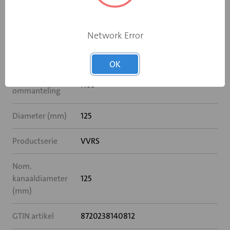
Bediening
Elektromotor 24 V
Network Error
Met
Nee
naverwarming
OK
Met akoestische
Nee
ommanteling
Diameter (mm)
125
Productserie
VVRS
Nom.
kanaaldiameter
125
(mm)
GTIN artikel
8720238140812