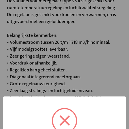
De variabel volumeregelaar type VVRS is geschikt voor
ruimtetemperatuurregeling en luchtkwaliteitsregeling.
De regelaar is geschikt voor koelen en verwarmen, en is
uitgevoerd met een geluiddemper.
Belangrijkste kenmerken:
• Volumestroom tussen 26 t/m 1.718 m3/h nominaal.
• Vijf modelgroottes leverbaar.
• Zeer geringe eigen weerstand.
• Voordruk onafhankelijk.
• Regelklep kan geheel sluiten.
• Diagonaal integrerend meetorgaan.
• Grote regelnauwkeurigheid.
• Zeer laag stralings- en luchtgeluidsniveau.
• Luchtdichtheidsklasse behuizing LUKA D/ATC 2.
Specificaties