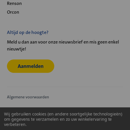
Renson
Orcon
Altijd op de hoogte?
Meld u dan aan voor onze nieuwsbrief en mis geen enkel
nieuwtje!
Aanmelden
Algemene voorwaarden
Privacy statement
Wij gebruiken cookies (en andere soortgelijke technologieën)
om gegevens te verzamelen en zo uw winkelervaring te
Cookiebeleid
verbeteren.
© 2026
Velu - Onderdeel van de Nijburg Industry Group