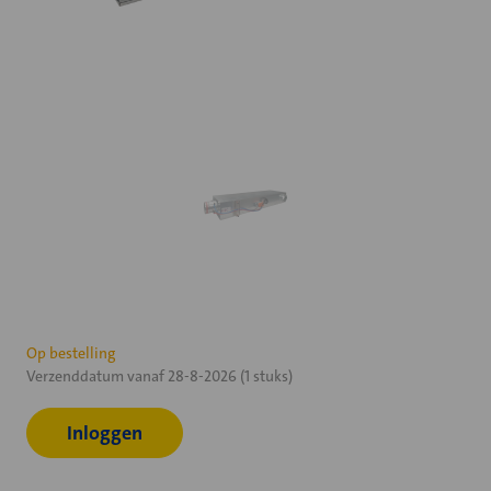
Huidige
Op bestelling
Verzenddatum vanaf 28-8-2026 (1 stuks)
voorraad:
Inloggen