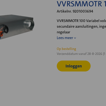
VVRSMMOTR 1
Artikelnr. 9201003694
VVRSMMOTR 100 Variabel volum
secundaire aansluitingen, i
regelaar
Lees meer
Huidige
Op bestelling
Verzenddatum vanaf 28-8-2026 (1 
voorraad:
Inloggen