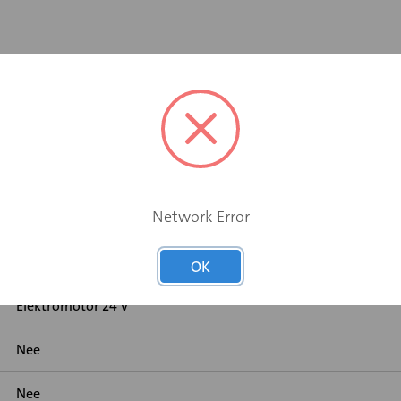
Network Error
OK
Elektromotor 24 V
Nee
Nee