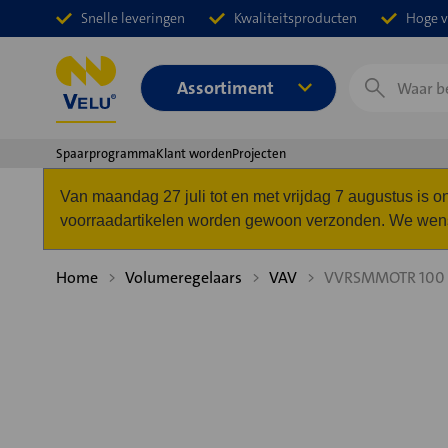
Snelle leveringen
Kwaliteitsproducten
Hoge v
Zoeken
Assortiment
Spaarprogramma
Klant worden
Projecten
Van maandag 27 juli tot en met vrijdag 7 augustus is
voorraadartikelen worden gewoon verzonden. We wense
Home
Volumeregelaars
VAV
VVRSMMOTR 100