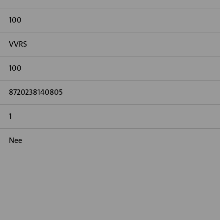
100
VVRS
100
8720238140805
1
Nee