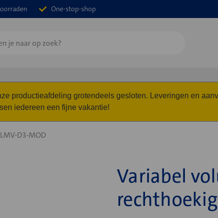
oorraden
One-stop-shop
 onze productieafdeling grotendeels gesloten. Leveringen en a
n iedereen een fijne vakantie!
 LMV-D3-MOD
Variabel vo
rechthoeki