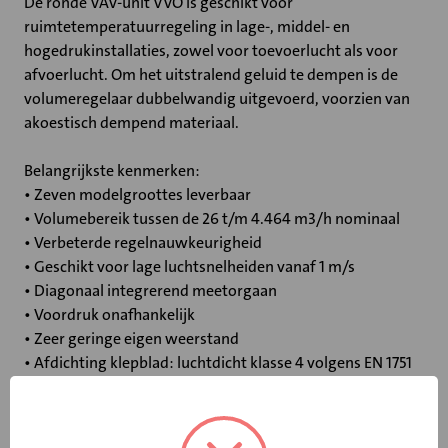
De ronde VAV-unit VVO is geschikt voor
ruimtetemperatuurregeling in lage-, middel- en
hogedrukinstallaties, zowel voor toevoerlucht als voor
afvoerlucht. Om het uitstralend geluid te dempen is de
volumeregelaar dubbelwandig uitgevoerd, voorzien van
akoestisch dempend materiaal.
Belangrijkste kenmerken:
• Zeven modelgroottes leverbaar
• Volumebereik tussen de 26 t/m 4.464 m3/h nominaal
• Verbeterde regelnauwkeurigheid
• Geschikt voor lage luchtsnelheiden vanaf 1 m/s
• Diagonaal integrerend meetorgaan
• Voordruk onafhankelijk
• Zeer geringe eigen weerstand
• Afdichting klepblad: luchtdicht klasse 4 volgens EN 1751
• Luchtdichtheidsklasse LUKA D/ATC 2