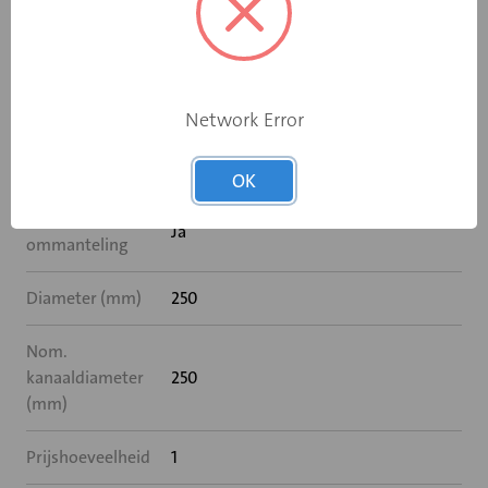
Specificaties
Bediening
Elektromotor 24 V
Network Error
Met
Nee
naverwarming
OK
Met akoestische
Ja
ommanteling
Diameter (mm)
250
Nom.
kanaaldiameter
250
(mm)
Prijshoeveelheid
1