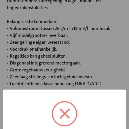
ruimtetemperatuurregeling in lage-, middel- en
hogedrukinstallaties.
Belangrijkste kenmerken:
• Volumestroom tussen 26 t/m 1.718 m3/h nominaal.
• Vijf modelgroottes leverbaar.
• Zeer geringe eigen weerstand.
• Voordruk onafhankelijk.
• Regelklep kan geheel sluiten.
• Diagonaal integrerend meetorgaan.
• Grote regelnauwkeurigheid.
• Zeer laag stralings- en luchtgeluidsniveau.
• Luchtdichtheidsklasse behuizing LUKA D/ATC 2.
Specificaties
Bediening
Elektromotor 24 V