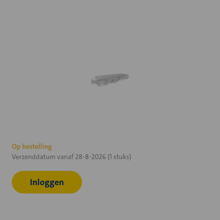
Huidige
Op bestelling
Verzenddatum vanaf 28-8-2026 (1 stuks)
voorraad:
Inloggen