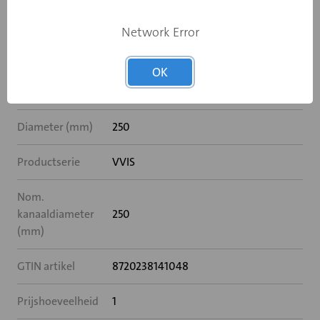
Met
Nee
Network Error
naverwarming
OK
Met akoestische
Nee
ommanteling
Diameter (mm)
250
Productserie
VVIS
Nom.
kanaaldiameter
250
(mm)
GTIN artikel
8720238141048
Prijshoeveelheid
1