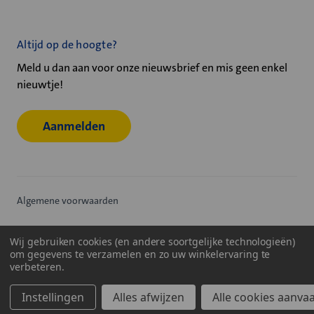
Altijd op de hoogte?
Meld u dan aan voor onze nieuwsbrief en mis geen enkel
nieuwtje!
Aanmelden
Algemene voorwaarden
Privacy statement
Wij gebruiken cookies (en andere soortgelijke technologieën)
om gegevens te verzamelen en zo uw winkelervaring te
Cookiebeleid
verbeteren.
© 2026
Velu - Onderdeel van de Nijburg Industry Group
Instellingen
Alles afwijzen
Alle cookies aanva