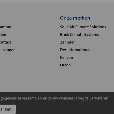
u
Onze merken
gramma
Solid Air Climate Solutions
lden
Brink Climate Systems
Contact
Zehnder
de vragen
Dec International
Renson
Orcon
m gegevens te verzamelen en zo uw winkelervaring te verbeteren.
aarden