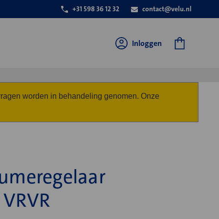
+31 598 36 12 32
contact@velu.nl
Inloggen
anvragen worden in behandeling genomen. Onze
lumeregelaar
g VRVR