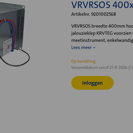
VRVRSOS 400
Artikelnr. 9201002568
VRVRSOS breedte 400mm hoog
jalouzieklep KRVTEG voorzien
meetinstrument, enkelwandig
Lees meer
Huidige
Op bestelling
Verzenddatum vanaf 21-8-2026 (1 
voorraad:
Inloggen