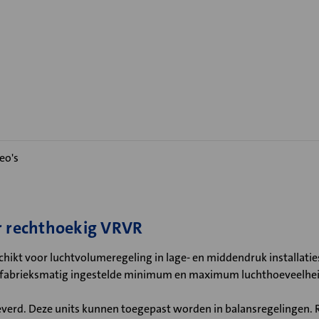
eo's
r rechthoekig VRVR
hikt voor luchtvolumeregeling in lage- en middendruk installaties,
 fabrieksmatig ingestelde minimum en maximum luchthoeveelheid
verd. Deze units kunnen toegepast worden in balansregelingen. R