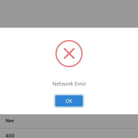
aximum luchthoeveelheid
Network Error
Elektromotor 24 V
OK
Nee
Nee
400