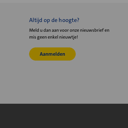
Altijd op de hoogte?
Meld u dan aan voor onze nieuwsbrief en
mis geen enkel nieuwtje!
Aanmelden
© 2026
Velu - Onderdeel van de Nijburg Industry Group