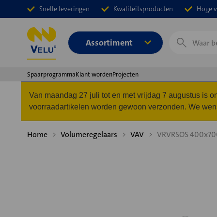
Snelle leveringen
Kwaliteitsproducten
Hoge v
Zoeken
Assortiment
Spaarprogramma
Klant worden
Projecten
Van maandag 27 juli tot en met vrijdag 7 augustus is
voorraadartikelen worden gewoon verzonden. We wense
Home
Volumeregelaars
VAV
VRVRSOS 400x70