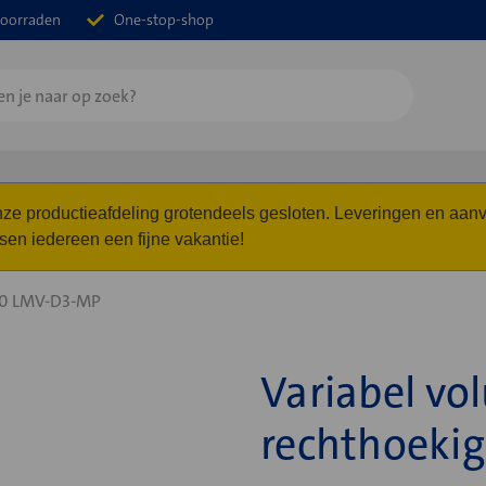
oorraden
One-stop-shop
 onze productieafdeling grotendeels gesloten. Leveringen en a
n iedereen een fijne vakantie!
0 LMV-D3-MP
Variabel vo
rechthoeki