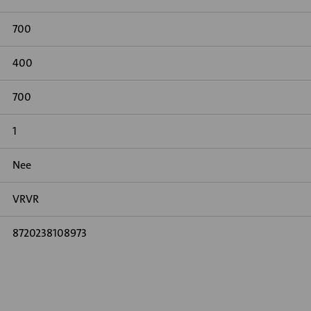
700
400
700
1
Nee
VRVR
8720238108973