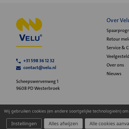
Over Vel
Spaarpro
Retour me
Service & 
Veelgestel
+31 598 36 12 32
Over ons
contact@velu.nl
Nieuws
Scheepswervenweg 1
9608 PD Westerbroek
Wij gebruiken cookies (en andere soortgelijke technologieën) o
Algemene voorwaarden
Privacy statement
Cookiebeleid
Instellingen
Alles afwijzen
Alle cookies aanv