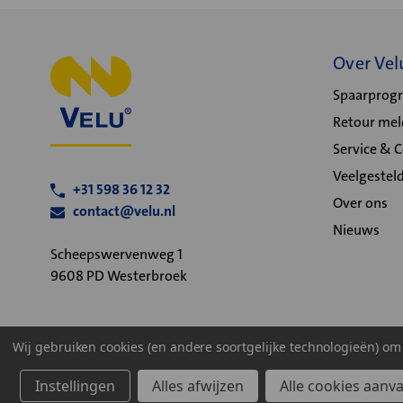
Over Vel
Spaarpro
Retour me
Service & 
Veelgestel
+31 598 36 12 32
Over ons
contact@velu.nl
Nieuws
Scheepswervenweg 1
9608 PD Westerbroek
Wij gebruiken cookies (en andere soortgelijke technologieën) o
Algemene voorwaarden
Privacy statement
Cookiebeleid
Instellingen
Alles afwijzen
Alle cookies aanv