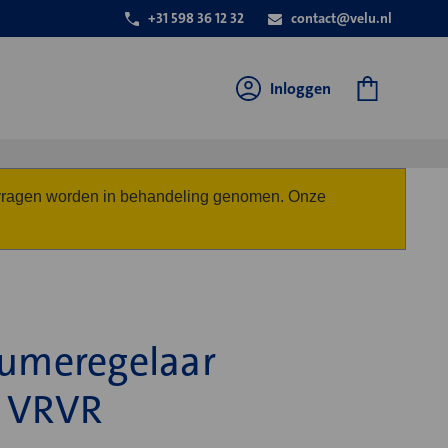
+31 598 36 12 32
contact@velu.nl
Inloggen
anvragen worden in behandeling genomen. Onze
lumeregelaar
g VRVR