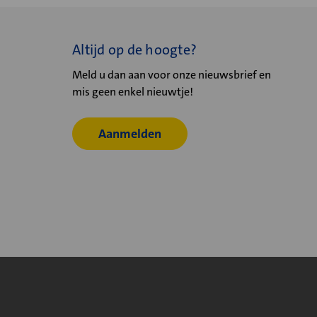
Altijd op de hoogte?
Meld u dan aan voor onze nieuwsbrief en
mis geen enkel nieuwtje!
Aanmelden
© 2026
Velu - Onderdeel van de Nijburg Industry Group