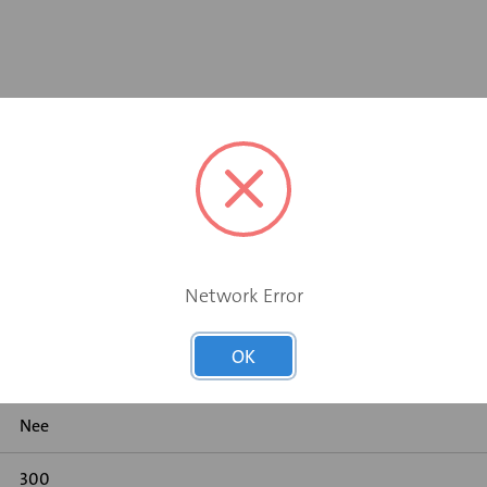
aximum luchthoeveelheid
Network Error
Elektromotor 24 V
OK
Nee
Nee
300