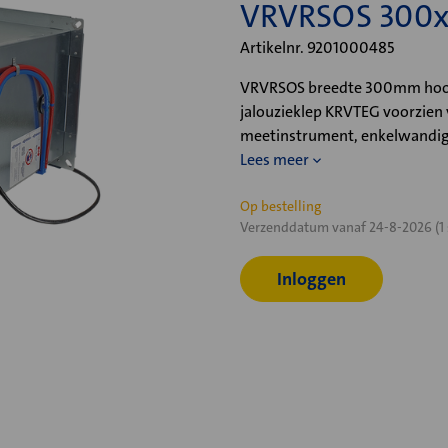
VRVRSOS 300
Artikelnr. 9201000485
VRVRSOS breedte 300mm hoog
jalouzieklep KRVTEG voorzien
meetinstrument, enkelwandig
Lees meer
Huidige
Op bestelling
Verzenddatum vanaf 24-8-2026 (1 
voorraad:
Inloggen