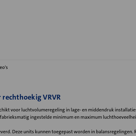
eo's
r rechthoekig VRVR
hikt voor luchtvolumeregeling in lage- en middendruk installaties,
 fabrieksmatig ingestelde minimum en maximum luchthoeveelheid
verd. Deze units kunnen toegepast worden in balansregelingen. R