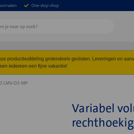
oorraden
One-stop-shop
 onze productieafdeling grotendeels gesloten. Leveringen en a
n iedereen een fijne vakantie!
0 LMV-D3-MP
Variabel vo
rechthoeki