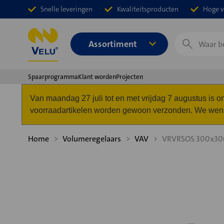
Snelle leveringen
Kwaliteitsproducten
Hoge v
Zoeken
Assortiment
Spaarprogramma
Klant worden
Projecten
Van maandag 27 juli tot en met vrijdag 7 augustus is
voorraadartikelen worden gewoon verzonden. We wense
Home
Volumeregelaars
VAV
VRVRSOS 300x30