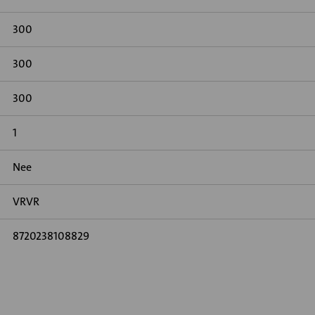
300
300
300
1
Nee
VRVR
8720238108829