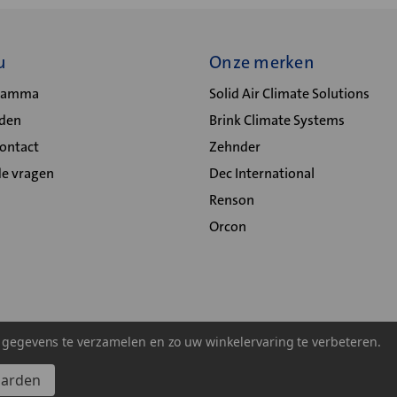
u
Onze merken
gramma
Solid Air Climate Solutions
lden
Brink Climate Systems
Contact
Zehnder
de vragen
Dec International
Renson
Orcon
m gegevens te verzamelen en zo uw winkelervaring te verbeteren.
aarden