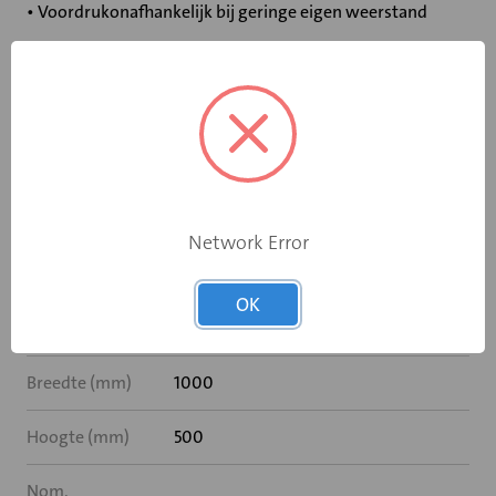
• Voordrukonafhankelijk bij geringe eigen weerstand
Specificaties
Bediening
Elektromotor 24 V
Met
Nee
Network Error
naverwarming
Met akoestische
OK
Nee
ommanteling
Breedte (mm)
1000
Hoogte (mm)
500
Nom.