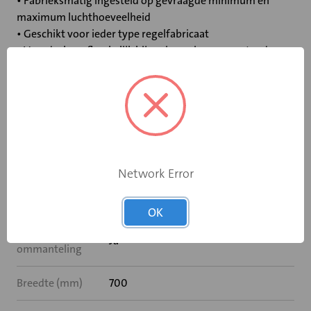
• Fabrieksmatig ingesteld op gevraagde minimum en
maximum luchthoeveelheid
• Geschikt voor ieder type regelfabricaat
• Voordrukonafhankelijk bij geringe eigen weerstand
Specificaties
Bediening
Geen
Network Error
Met
Nee
naverwarming
OK
Met akoestische
Ja
ommanteling
Breedte (mm)
700