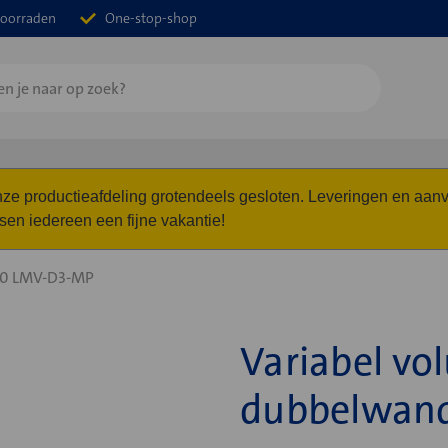
oorraden
One-stop-shop
 onze productieafdeling grotendeels gesloten. Leveringen en a
n iedereen een fijne vakantie!
0 LMV-D3-MP
Variabel vo
dubbelwand