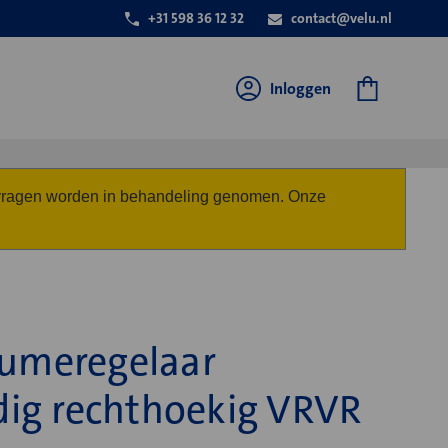
+31 598 36 12 32
contact@velu.nl
Inloggen
anvragen worden in behandeling genomen. Onze
lumeregelaar
ig rechthoekig VRVR