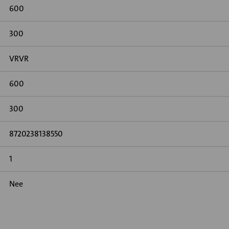
600
300
VRVR
600
300
8720238138550
1
Nee