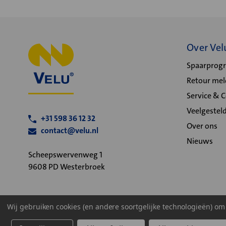
Over Vel
Spaarpro
Retour me
Service & 
Veelgestel
+31 598 36 12 32
Over ons
contact@velu.nl
Nieuws
Scheepswervenweg 1
9608 PD Westerbroek
Wij gebruiken cookies (en andere soortgelijke technologieën) o
Algemene voorwaarden
Privacy statement
Cookiebeleid