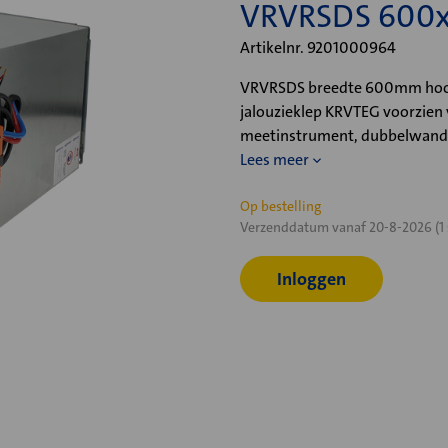
VRVRSDS 600
Artikelnr. 9201000964
VRVRSDS breedte 600mm hoog
jalouzieklep KRVTEG voorzien
meetinstrument, dubbelwandi
Lees meer
Huidige
Op bestelling
Verzenddatum vanaf 20-8-2026 (1 
voorraad:
Inloggen