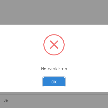
aximum luchthoeveelheid
Network Error
Geen
OK
Nee
Ja