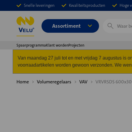
Snelle leveringen
Kwaliteitsproducten
Hoge v
Zoeken
Assortiment
Spaarprogramma
Klant worden
Projecten
Van maandag 27 juli tot en met vrijdag 7 augustus is
voorraadartikelen worden gewoon verzonden. We wense
Home
Volumeregelaars
VAV
VRVRSDS 600x30