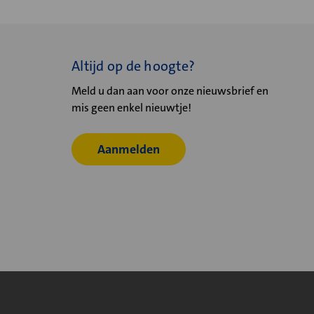
Altijd op de hoogte?
Meld u dan aan voor onze nieuwsbrief en
mis geen enkel nieuwtje!
Aanmelden
© 2026
Velu - Onderdeel van de Nijburg Industry Group