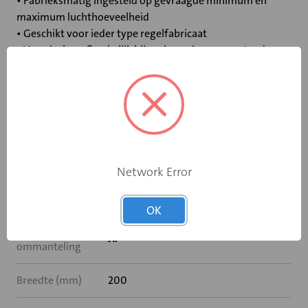
• Fabrieksmatig ingesteld op gevraagde minimum en
maximum luchthoeveelheid
• Geschikt voor ieder type regelfabricaat
• Voordrukonafhankelijk bij geringe eigen weerstand
Specificaties
Bediening
Geen
Network Error
Met
Nee
naverwarming
OK
Met akoestische
Ja
ommanteling
Breedte (mm)
200