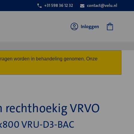
+31 598 36 12 32
contact@velu.nl
Inloggen
anvragen worden in behandeling genomen. Onze
n rechthoekig VRVO
x800 VRU-D3-BAC