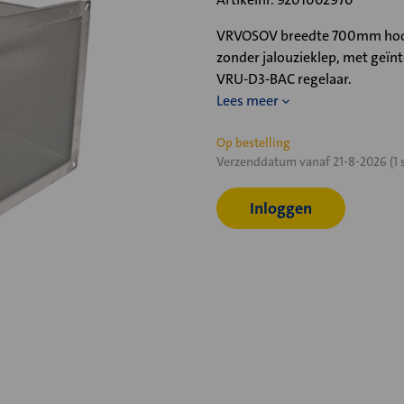
VRVOSOV breedte 700mm hoog
zonder jalouzieklep, met geï
VRU-D3-BAC regelaar.
Lees meer
Huidige
Op bestelling
Verzenddatum vanaf 21-8-2026 (1 
voorraad:
Inloggen