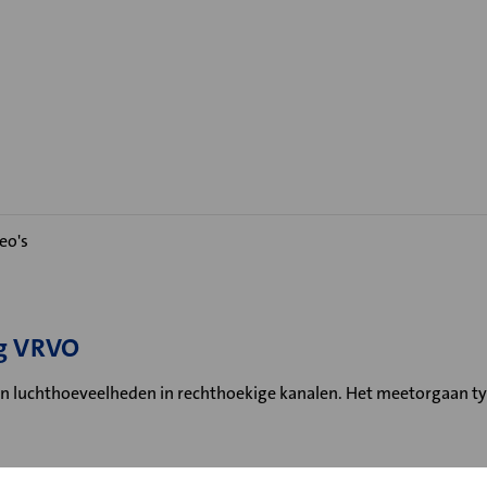
eo's
ig VRVO
an luchthoeveelheden in rechthoekige kanalen. Het meetorgaan t