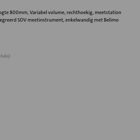
te 800mm, Variabel volume, rechthoekig, meetstation
ntegreerd SDV meetinstrument, enkelwandig met Belimo
stuks)