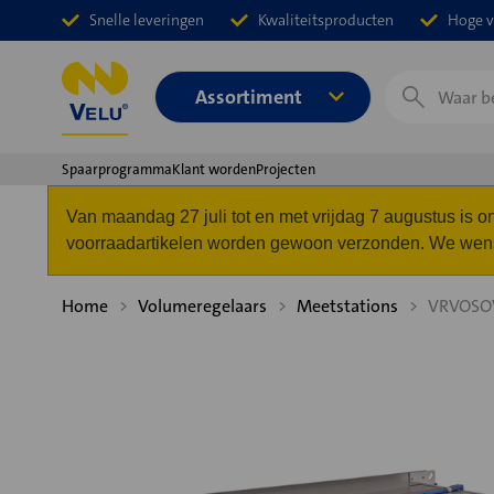
Snelle leveringen
Kwaliteitsproducten
Hoge v
Zoeken
Assortiment
Spaarprogramma
Klant worden
Projecten
Van maandag 27 juli tot en met vrijdag 7 augustus is
voorraadartikelen worden gewoon verzonden. We wense
Home
Volumeregelaars
Meetstations
VRVOSO