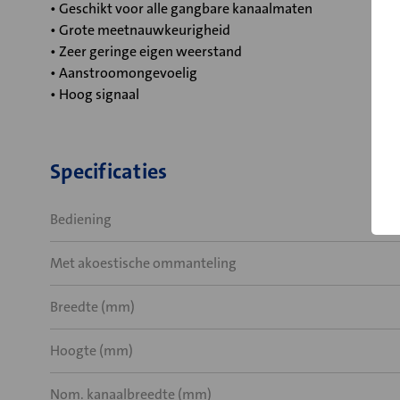
• Geschikt voor alle gangbare kanaalmaten
• Grote meetnauwkeurigheid
• Zeer geringe eigen weerstand
• Aanstroomongevoelig
• Hoog signaal
Specificaties
Bediening
Met akoestische ommanteling
Breedte (mm)
Hoogte (mm)
Nom. kanaalbreedte (mm)