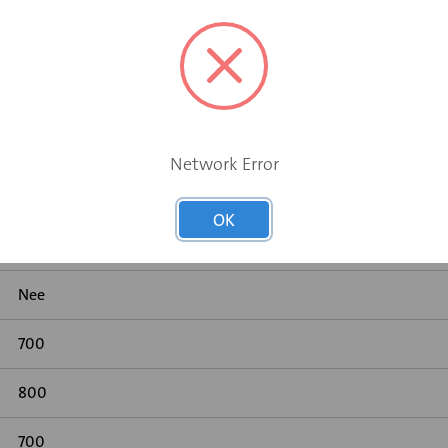
Network Error
OK
Geen
Nee
700
800
700