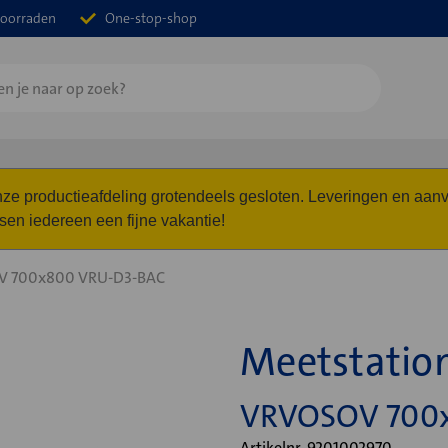
oorraden
One-stop-shop
 onze productieafdeling grotendeels gesloten. Leveringen en a
n iedereen een fijne vakantie!
V 700x800 VRU-D3-BAC
Meetstatio
VRVOSOV 700
Artikelnr. 9201002970