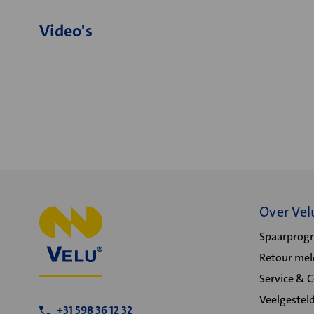
Video's
Over Vel
Spaarpro
Retour me
Service & 
Veelgestel
+31 598 36 12 32