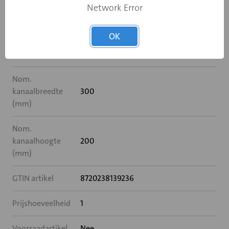
ommanteling
Network Error
Breedte (mm)
300
OK
Hoogte (mm)
200
Nom.
kanaalbreedte
300
(mm)
Nom.
kanaalhoogte
200
(mm)
GTIN artikel
8720238139236
Prijshoeveelheid
1
Voorraadartikel
Nee