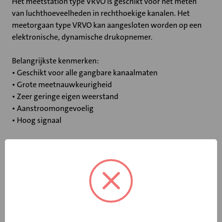
Het meetstation type VRVO is geschikt voor het meten
van luchthoeveelheden in rechthoekige kanalen. Het
meetorgaan type VRVO kan aangesloten worden op een
elektronische, dynamische drukopnemer.
Belangrijkste kenmerken:
• Geschikt voor alle gangbare kanaalmaten
• Grote meetnauwkeurigheid
• Zeer geringe eigen weerstand
• Aanstroomongevoelig
• Hoog signaal
Specificaties
Bediening
Geen
Met akoestische
Nee