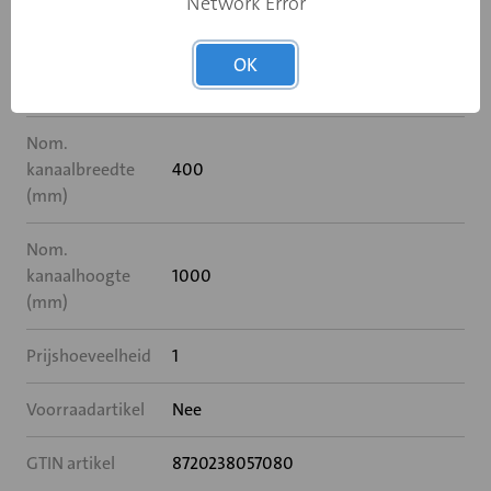
Network Error
Breedte (mm)
400
OK
Hoogte (mm)
1000
Nom.
kanaalbreedte
400
(mm)
Nom.
kanaalhoogte
1000
(mm)
Prijshoeveelheid
1
Voorraadartikel
Nee
GTIN artikel
8720238057080