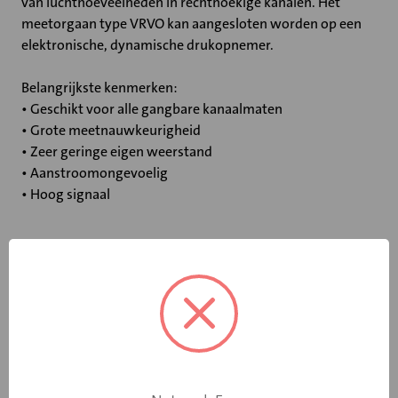
van luchthoeveelheden in rechthoekige kanalen. Het
meetorgaan type VRVO kan aangesloten worden op een
elektronische, dynamische drukopnemer.
Belangrijkste kenmerken:
• Geschikt voor alle gangbare kanaalmaten
• Grote meetnauwkeurigheid
• Zeer geringe eigen weerstand
• Aanstroomongevoelig
• Hoog signaal
Specificaties
Bediening
Geen
Met akoestische
Nee
ommanteling