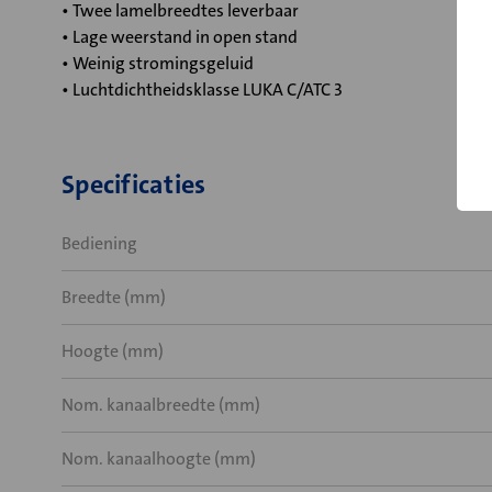
• Twee lamelbreedtes leverbaar
• Lage weerstand in open stand
• Weinig stromingsgeluid
• Luchtdichtheidsklasse LUKA C/ATC 3
Specificaties
Bediening
Breedte (mm)
Hoogte (mm)
Nom. kanaalbreedte (mm)
Nom. kanaalhoogte (mm)