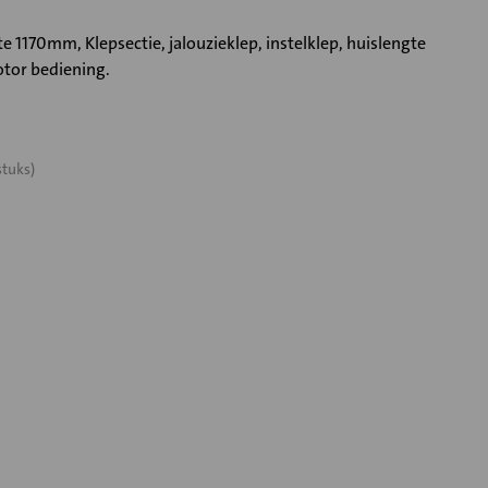
170mm, Klepsectie, jalouzieklep, instelklep, huislengte
tor bediening.
stuks)