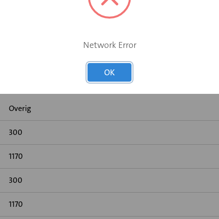
Network Error
OK
Overig
300
1170
300
1170