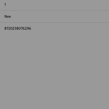
1
Nee
8720238076296