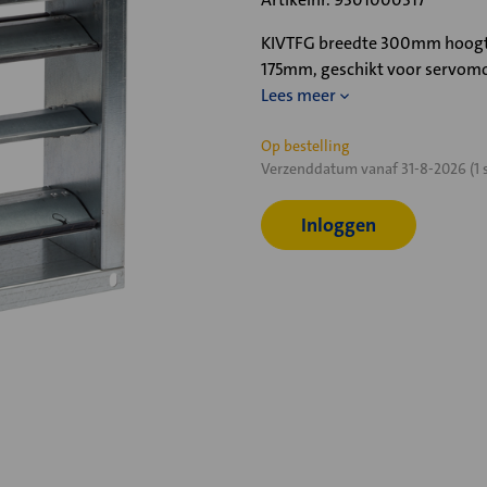
KIVTFG breedte 300mm hoogte 1
175mm, geschikt voor servomo
Lees meer
Huidige
Op bestelling
Verzenddatum vanaf 31-8-2026 (1 
voorraad:
Inloggen