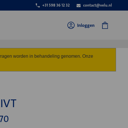
+31 598 36 12 32
contact@velu.nl
Inloggen
anvragen worden in behandeling genomen. Onze
KIVT
70