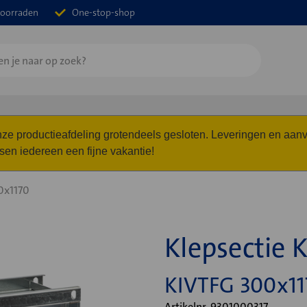
oorraden
One-stop-shop
 onze productieafdeling grotendeels gesloten. Leveringen en a
n iedereen een fijne vakantie!
0x1170
Klepsectie 
KIVTFG 300x11
Artikelnr. 9301000317