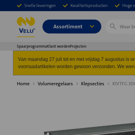
Snelle leveringen
Kwaliteitsproducten
Hoge v
Zoeken
Assortiment
Spaarprogramma
Klant worden
Projecten
Van maandag 27 juli tot en met vrijdag 7 augustus is
voorraadartikelen worden gewoon verzonden. We wense
Home
Volumeregelaars
Klepsecties
KIVTFG 30