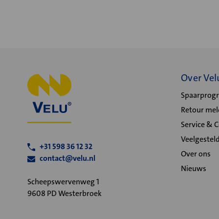
Over Vel
Spaarpro
Retour me
Service & 
Veelgestel
+31 598 36 12 32
Over ons
contact@velu.nl
Nieuws
Scheepswervenweg 1
9608 PD Westerbroek