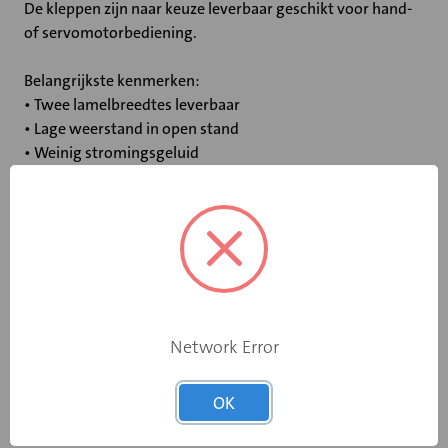
De kleppen zijn naar keuze leverbaar geschikt voor hand-
of servomotorbediening.
Belangrijkste kenmerken:
• Twee lamelbreedtes leverbaar
• Lage weerstand in open stand
• Weinig stromingsgeluid
• Luchtdichtheidsklasse LUKA C/ATC 3
Specificaties
Bediening
Hand
Network Error
Breedte (mm)
700
OK
Hoogte (mm)
800