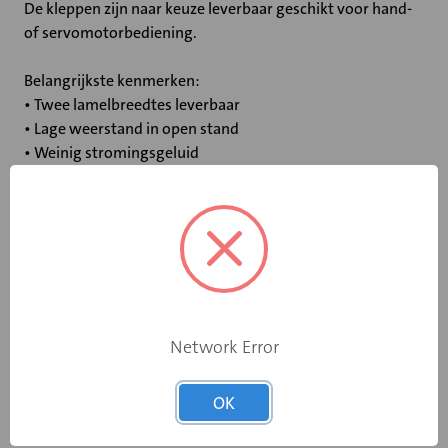
De kleppen zijn naar keuze leverbaar geschikt voor hand-
of servomotorbediening.
Belangrijkste kenmerken:
• Twee lamelbreedtes leverbaar
• Lage weerstand in open stand
• Weinig stromingsgeluid
• Luchtdichtheidsklasse LUKA C/ATC 3
Specificaties
Bediening
Overig
Network Error
Breedte (mm)
700
OK
Hoogte (mm)
900