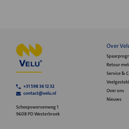
Over Vel
Spaarpro
Retour me
Service & 
Veelgestel
+31 598 36 12 32
Over ons
contact@velu.nl
Nieuws
Scheepswervenweg 1
9608 PD Westerbroek