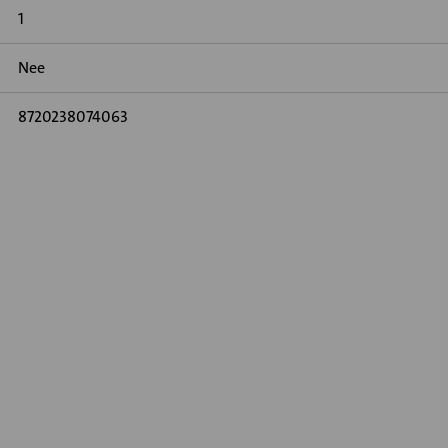
1
Nee
8720238074063