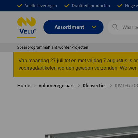
Snelle leveringen
Kwaliteitsproducten
Hoge v
Zoeken
Assortiment
Spaarprogramma
Klant worden
Projecten
Van maandag 27 juli tot en met vrijdag 7 augustus is
voorraadartikelen worden gewoon verzonden. We wense
Home
Volumeregelaars
Klepsecties
KIVTEG 2