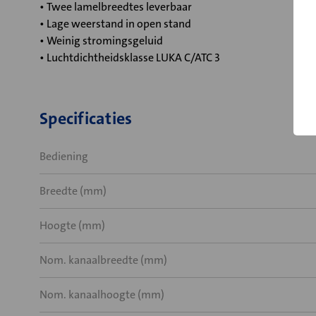
• Twee lamelbreedtes leverbaar
• Lage weerstand in open stand
• Weinig stromingsgeluid
• Luchtdichtheidsklasse LUKA C/ATC 3
Specificaties
Bediening
Breedte (mm)
Hoogte (mm)
Nom. kanaalbreedte (mm)
Nom. kanaalhoogte (mm)