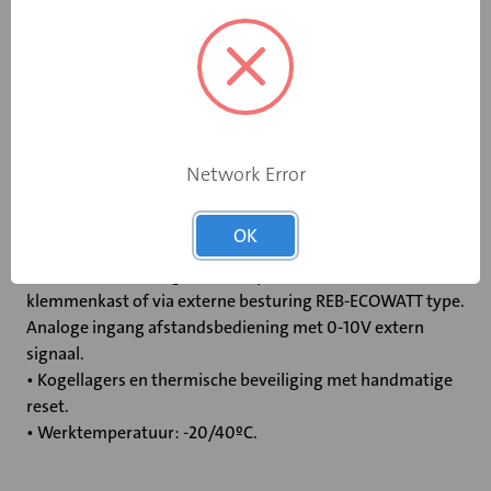
dubbele afdichting tussen het hoofdlichaam en de
steunbeugel om luchtlekken te voorkomen. Rubberen
pakkingen op de flenzen om de luchtdichtheid met de
kanalen te verbeteren. Silent-block tussen de motor en de
leischoep om de trillingen van de motor te verminderen
en het geluidsniveau van de installatie te verlagen.
Network Error
Motor,
Borstelloze EC-motor:
OK
• 230V±10% 50/60Hz, klasse B, IP 44.
• Toerental 100% regelbaar via potentiometer in de
klemmenkast of via externe besturing REB-ECOWATT type.
Analoge ingang afstandsbediening met 0-10V extern
signaal.
• Kogellagers en thermische beveiliging met handmatige
reset.
• Werktemperatuur: -20/40ºC.