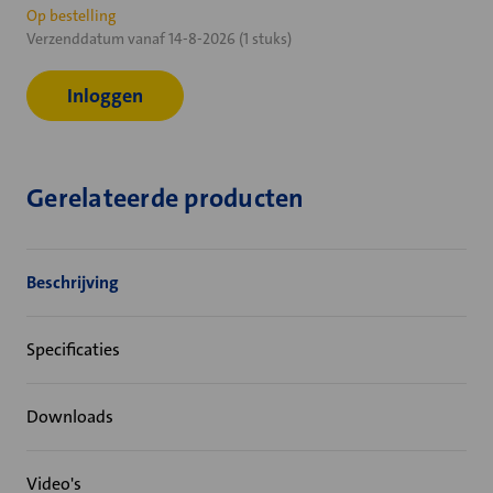
Huidige
Op bestelling
Verzenddatum vanaf 14-8-2026 (1 stuks)
voorraad:
Inloggen
Gerelateerde producten
Beschrijving
Specificaties
Downloads
Video's