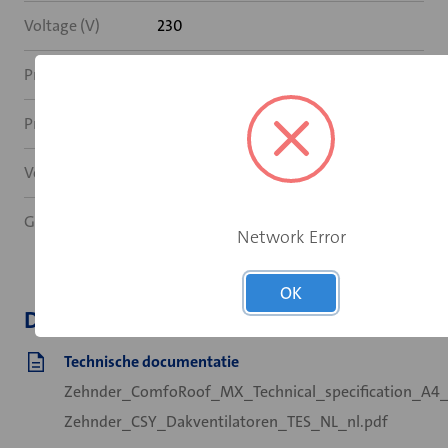
Voltage (V)
230
Productcode
476700236
Prijshoeveelheid
1
Voorraadartikel
Nee
GTIN artikel
8717573041140
Network Error
OK
Downloads
Technische documentatie
Zehnder_ComfoRoof_MX_Technical_specification_A4_
Zehnder_CSY_Dakventilatoren_TES_NL_nl.pdf