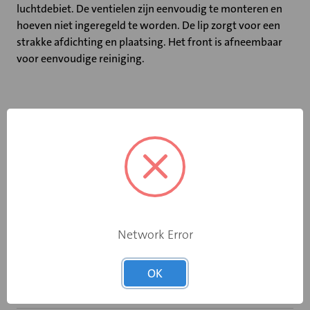
luchtdebiet. De ventielen zijn eenvoudig te monteren en
hoeven niet ingeregeld te worden. De lip zorgt voor een
strakke afdichting en plaatsing. Het front is afneembaar
voor eenvoudige reiniging.
Specificaties
Brandwerend
Nee
Afvoerventiel
Nee
Toevoerventiel
Nee
Network Error
Zelfregelend
Nee
OK
GTIN artikel
5425037155663