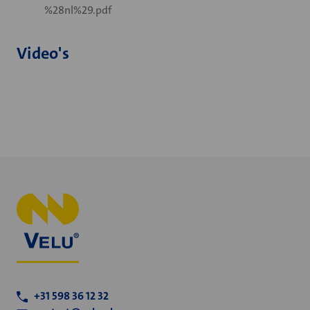
%28nl%29.pdf
Video's
+31 598 36 12 32