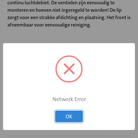
continu luchtdebiet. De ventielen zijn eenvoudig te
monteren en hoeven niet ingeregeld te worden! De lip
zorgt voor een strakke afdichting en plaatsing. Het front is
afneembaar voor eenvoudige reiniging.
Specificaties
Brandwerend
Nee
Afvoerventiel
Nee
Toevoerventiel
Nee
Network Error
Zelfregelend
Nee
OK
GTIN artikel
5425037155571