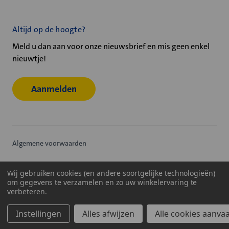
Altijd op de hoogte?
Meld u dan aan voor onze nieuwsbrief en mis geen enkel
nieuwtje!
Aanmelden
Algemene voorwaarden
Privacy statement
Wij gebruiken cookies (en andere soortgelijke technologieën)
om gegevens te verzamelen en zo uw winkelervaring te
Cookiebeleid
verbeteren.
© 2026
Velu - Onderdeel van de Nijburg Industry Group
Instellingen
Alles afwijzen
Alle cookies aanva