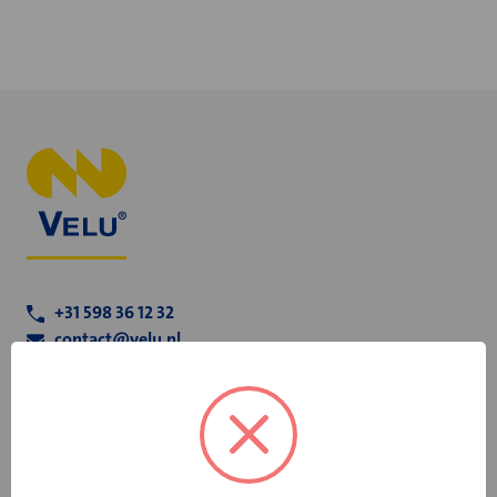
+31 598 36 12 32
contact@velu.nl
Scheepswervenweg 1
9608 PD Westerbroek
Over Velu