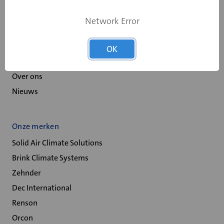
Spaarprogramma
Network Error
Retour melden
Service & Contact
OK
Veelgestelde vragen
Over ons
Nieuws
Onze merken
Solid Air Climate Solutions
Brink Climate Systems
Zehnder
Dec International
Renson
Orcon