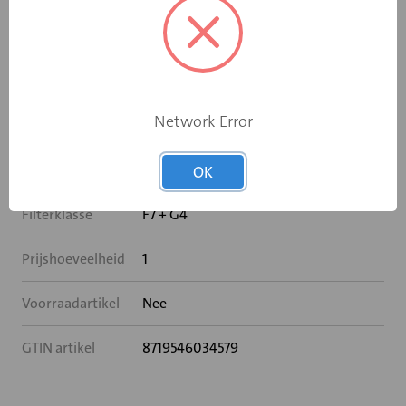
Specificaties
Network Error
Model
2000
Productserie
VHR
OK
Filterklasse
F7 + G4
Prijshoeveelheid
1
Voorraadartikel
Nee
GTIN artikel
8719546034579