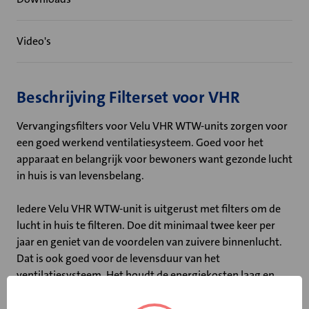
Video's
Beschrijving Filterset voor VHR
Vervangingsfilters voor Velu VHR WTW-units zorgen voor
een goed werkend ventilatiesysteem. Goed voor het
apparaat en belangrijk voor bewoners want gezonde lucht
in huis is van levensbelang.
Iedere Velu VHR WTW-unit is uitgerust met filters om de
lucht in huis te filteren. Doe dit minimaal twee keer per
jaar en geniet van de voordelen van zuivere binnenlucht.
Dat is ook goed voor de levensduur van het
ventilatiesysteem. Het houdt de energiekosten laag en
nog belangrijker: het zorgt voor een stil en comfortabel
ventilatiesysteem.