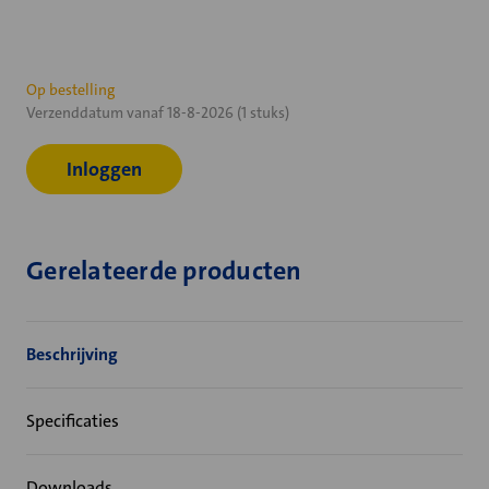
Huidige
Op bestelling
Verzenddatum vanaf 18-8-2026 (1 stuks)
voorraad:
Inloggen
Gerelateerde producten
Beschrijving
Specificaties
Downloads