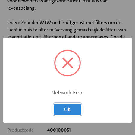
voor bewoners want gezonde lucht in huis is van
levensbelang.
Iedere Zehnder WTW-unit is uitgerust met filters om de
lucht in huis te filteren. Vervang gemakkelijk de filters van
je ventilatie-unit, filterbox of andere appendages. Doe dit
minimaal twee keer per jaar en geniet van de voordelen
van zuivere binnenlucht. Dat is ook goed voor de
levensduur van het ventilatiesysteem. Het houdt de
energiekosten laag en nog belangrijker: het zorgt voor
een stil en comfortabel ventilatiesysteem.
Network Error
Specificaties
OK
Filterklasse
G3
Productcode
400100051