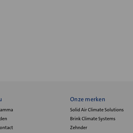
u
Onze merken
gramma
Solid Air Climate Solutions
lden
Brink Climate Systems
Contact
Zehnder