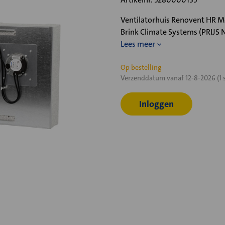
Ventilatorhuis Renovent HR M
Brink Climate Systems (PRIJS 
Lees meer
Huidige
Op bestelling
Verzenddatum vanaf 12-8-2026 (1 
voorraad:
Inloggen