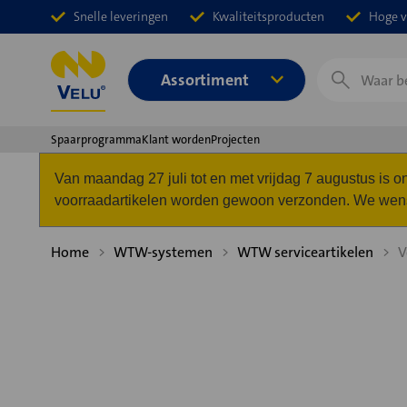
Snelle leveringen
Kwaliteitsproducten
Hoge v
Zoeken
Assortiment
Spaarprogramma
Klant worden
Projecten
Van maandag 27 juli tot en met vrijdag 7 augustus is
voorraadartikelen worden gewoon verzonden. We wense
Home
WTW-systemen
WTW serviceartikelen
V