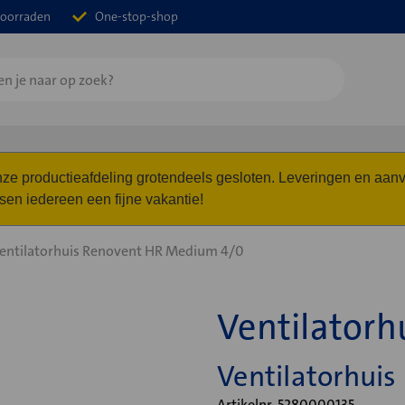
oorraden
One-stop-shop
 onze productieafdeling grotendeels gesloten. Leveringen en a
n iedereen een fijne vakantie!
entilatorhuis Renovent HR Medium 4/0
Ventilatorh
Ventilatorhui
Artikelnr. 5280000135