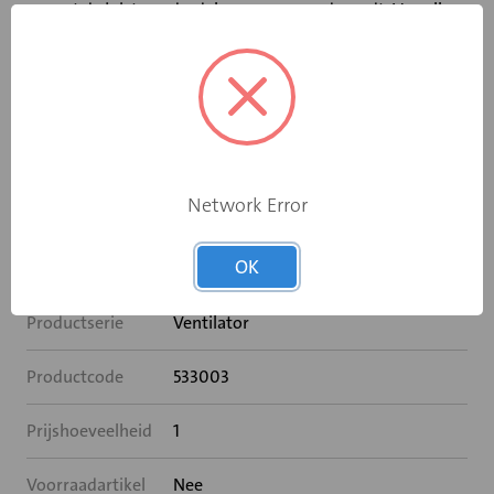
en met de juiste onderdelen gerepareerd wordt. Van alle
Brink producten leveren wij daarom serviceonderdelen.
Deze serviceonderdelen zijn er voor als er een onderdeel
kapot gaat. Het kapotte onderdeel kan door een monteur
vervangen worden door een nieuw serviceonderdeel. Zo
wordt de levensduur van het ventilatiesysteem verlengd
en blijft de zekerheid van gezonde lucht in huis.
Network Error
Specificaties
OK
Productserie
Ventilator
Productcode
533003
Prijshoeveelheid
1
Voorraadartikel
Nee