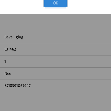
OK
Beveiliging
531462
1
Nee
8718391067947