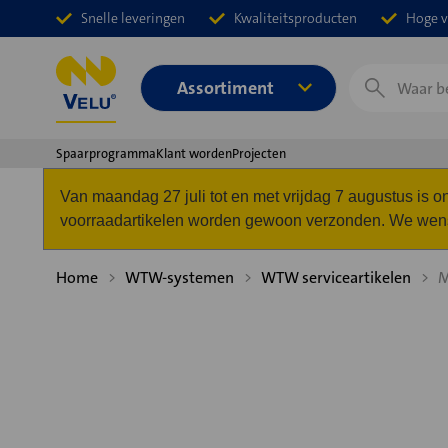
Snelle leveringen
Kwaliteitsproducten
Hoge v
Zoeken
Assortiment
Spaarprogramma
Klant worden
Projecten
Van maandag 27 juli tot en met vrijdag 7 augustus is
voorraadartikelen worden gewoon verzonden. We wense
Home
WTW-systemen
WTW serviceartikelen
M