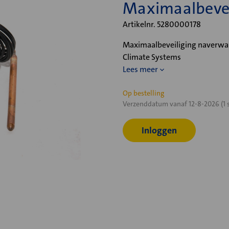
Maximaalbevei
Artikelnr. 5280000178
Maximaalbeveiliging naverwar
Climate Systems
Lees meer
Huidige
Op bestelling
Verzenddatum vanaf 12-8-2026 (1 
voorraad:
Inloggen