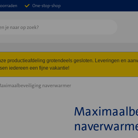
oorraden
One-stop-shop
 onze productieafdeling grotendeels gesloten. Leveringen en a
n iedereen een fijne vakantie!
aximaalbeveiliging naverwarmer
Maximaalbe
naverwarm