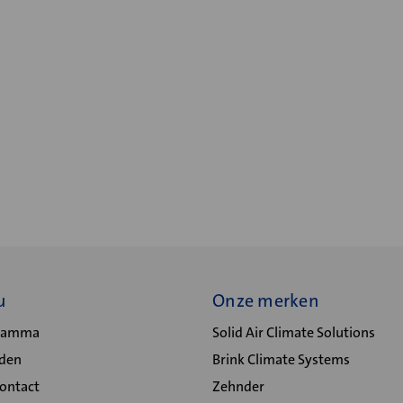
u
Onze merken
gramma
Solid Air Climate Solutions
lden
Brink Climate Systems
Contact
Zehnder