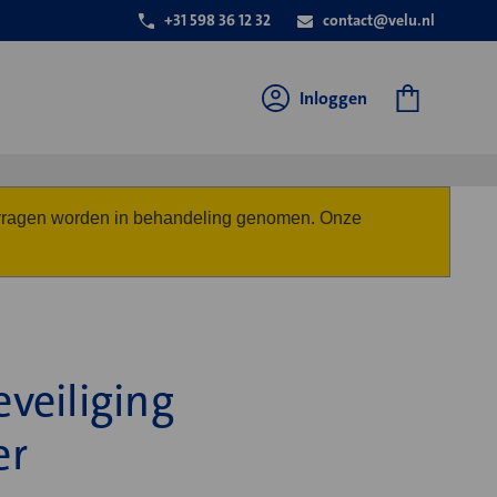
+31 598 36 12 32
contact@velu.nl
Inloggen
anvragen worden in behandeling genomen. Onze
veiliging
er