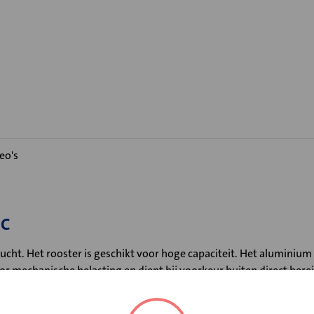
eo's
EC
lucht. Het rooster is geschikt voor hoge capaciteit. Het alumin
voor mechanische belasting en dient bij voorkeur buiten direct be
en.