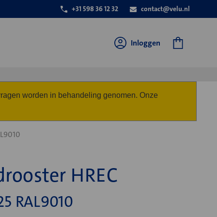
+31 598 36 12 32
contact@velu.nl
Inloggen
anvragen worden in behandeling genomen. Onze
AL9010
drooster HREC
25 RAL9010