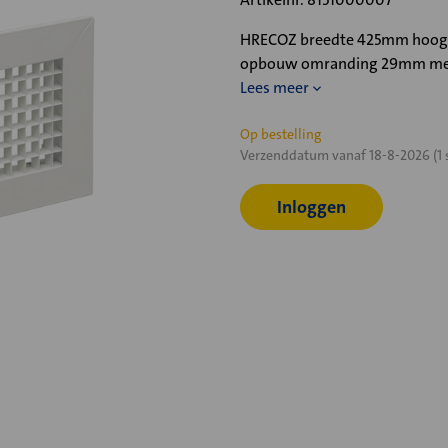
HRECOZ breedte 425mm hoogte
opbouw omranding 29mm met
Lees meer
Huidige
Op bestelling
Verzenddatum vanaf 18-8-2026 (1 
voorraad:
Inloggen