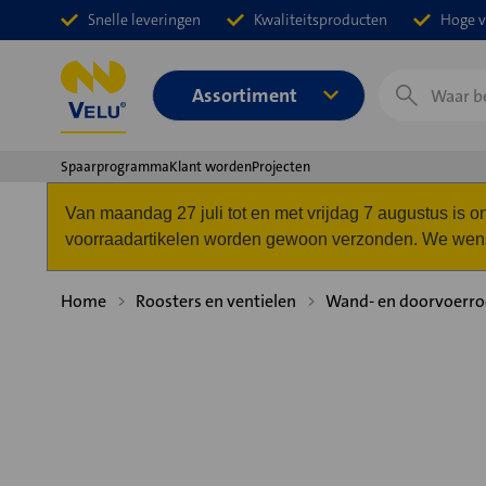
Snelle leveringen
Kwaliteitsproducten
Hoge v
Zoeken
Assortiment
Spaarprogramma
Klant worden
Projecten
Van maandag 27 juli tot en met vrijdag 7 augustus is
voorraadartikelen worden gewoon verzonden. We wense
Home
Roosters en ventielen
Wand- en doorvoerro