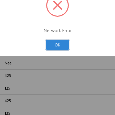
Network Error
OK
Nee
425
125
425
125