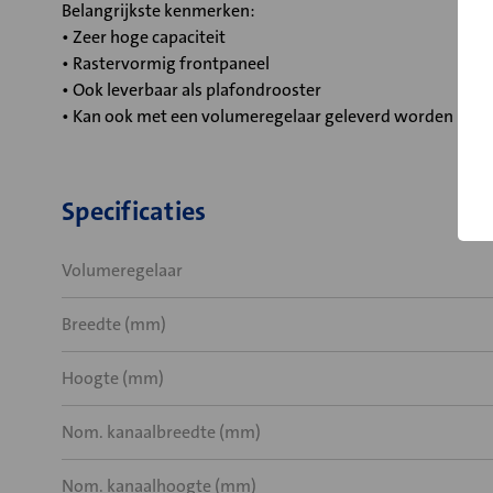
Belangrijkste kenmerken:
• Zeer hoge capaciteit
• Rastervormig frontpaneel
• Ook leverbaar als plafondrooster
• Kan ook met een volumeregelaar geleverd worden
Specificaties
Volumeregelaar
Breedte (mm)
Hoogte (mm)
Nom. kanaalbreedte (mm)
Nom. kanaalhoogte (mm)