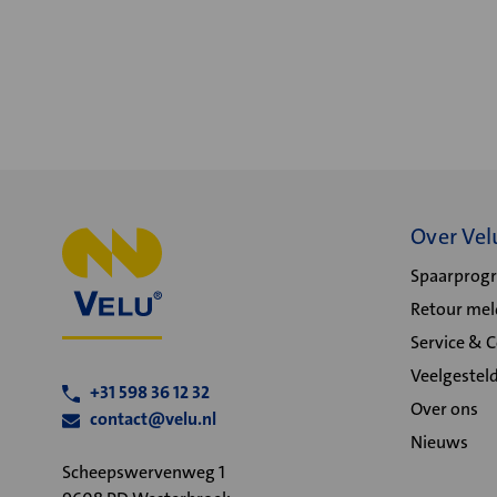
Over Vel
Spaarpro
Retour me
Service & 
Veelgestel
+31 598 36 12 32
Over ons
contact@velu.nl
Nieuws
Scheepswervenweg 1