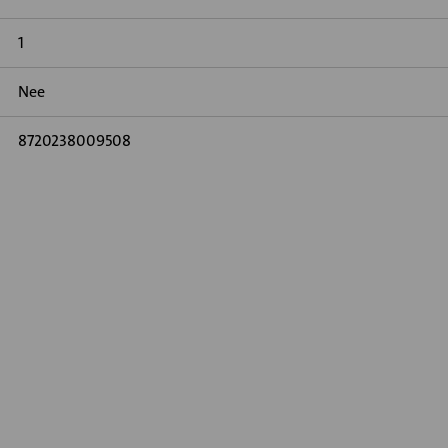
1
Nee
8720238009508