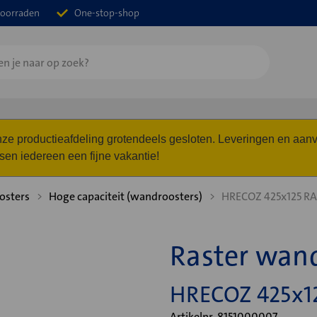
oorraden
One-stop-shop
 onze productieafdeling grotendeels gesloten. Leveringen en a
n iedereen een fijne vakantie!
osters
Hoge capaciteit (wandroosters)
HRECOZ 425x125 R
Raster wan
HRECOZ 425x1
Artikelnr. 8151000007