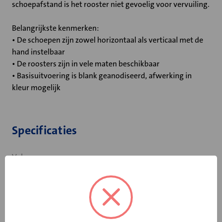
schoepafstand is het rooster niet gevoelig voor vervuiling.
Belangrijkste kenmerken:
• De schoepen zijn zowel horizontaal als verticaal met de
hand instelbaar
• De roosters zijn in vele maten beschikbaar
• Basisuitvoering is blank geanodiseerd, afwerking in
kleur mogelijk
Specificaties
Volume-
Contra roterende bladen
instelling
Horizontale
Nee
lamellen