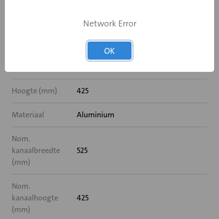
Verticale
Ja
lamellen
Network Error
Deflectrol
Nee
OK
Breedte (mm)
525
Hoogte (mm)
425
Materiaal
Aluminium
Nom.
kanaalbreedte
525
(mm)
Nom.
kanaalhoogte
425
(mm)