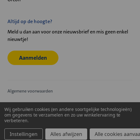
Altijd op de hoogte?
Meld u dan aan voor onze nieuwsbrief en mis geen enkel
nieuwtje!
Aanmelden
Algemene voorwaarden
Privacy statement
Wij gebruiken cookies (en andere soortgelijke technologieën)
om gegevens te verzamelen en zo uw winkelervaring te
Cookiebeleid
verbeteren.
© 2026
Velu - Onderdeel van de Nijburg Industry Group
Instellingen
Alles afwijzen
Alle cookies aanva