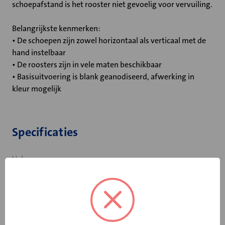
schoepafstand is het rooster niet gevoelig voor vervuiling.
Belangrijkste kenmerken:
• De schoepen zijn zowel horizontaal als verticaal met de
hand instelbaar
• De roosters zijn in vele maten beschikbaar
• Basisuitvoering is blank geanodiseerd, afwerking in
kleur mogelijk
Specificaties
Volume-
Geen
instelling
Horizontale
Nee
lamellen