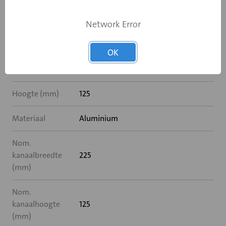
Verticale
Ja
lamellen
Network Error
Deflectrol
Nee
OK
Breedte (mm)
225
Hoogte (mm)
125
Materiaal
Aluminium
Nom.
kanaalbreedte
225
(mm)
Nom.
kanaalhoogte
125
(mm)