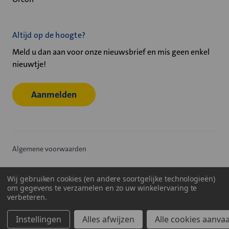
Altijd op de hoogte?
Meld u dan aan voor onze nieuwsbrief en mis geen enkel
nieuwtje!
Aanmelden
Algemene voorwaarden
Privacy statement
Wij gebruiken cookies (en andere soortgelijke technologieën)
om gegevens te verzamelen en zo uw winkelervaring te
Cookiebeleid
verbeteren.
© 2026
Velu - Onderdeel van de Nijburg Industry Group
Instellingen
Alles afwijzen
Alle cookies aanva