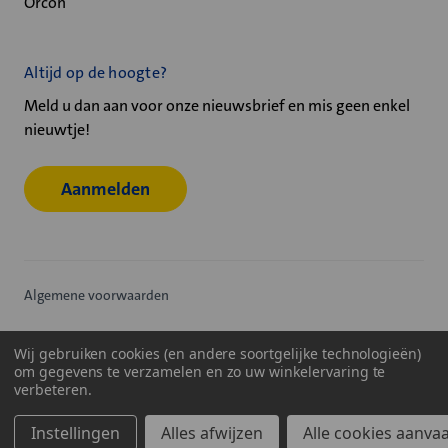
Orcon
Altijd op de hoogte?
Meld u dan aan voor onze nieuwsbrief en mis geen enkel
nieuwtje!
Aanmelden
Algemene voorwaarden
Privacy statement
Wij gebruiken cookies (en andere soortgelijke technologieën)
om gegevens te verzamelen en zo uw winkelervaring te
Cookiebeleid
verbeteren.
© 2026
Velu - Onderdeel van de Nijburg Industry Group
Instellingen
Alles afwijzen
Alle cookies aanva