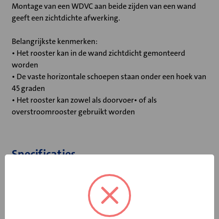
Montage van een WDVC aan beide zijden van een wand
geeft een zichtdichte afwerking.
Belangrijkste kenmerken:
• Het rooster kan in de wand zichtdicht gemonteerd
worden
• De vaste horizontale schoepen staan onder een hoek van
45 graden
• Het rooster kan zowel als doorvoer• of als
overstroomrooster gebruikt worden
Specificaties
Geluiddempend
Nee
Geschikt voor
deur-/wanddikte
80