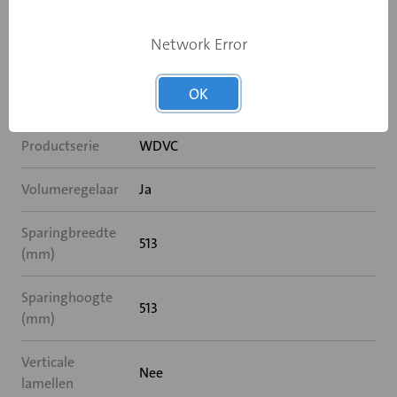
van (mm)
Network Error
Breedte (mm)
525
OK
Hoogte (mm)
525
Productserie
WDVC
Volumeregelaar
Ja
Sparingbreedte
513
(mm)
Sparinghoogte
513
(mm)
Verticale
Nee
lamellen